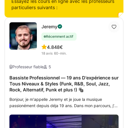
musique, juste pour le plaisir ou pour en faire leur vie. Je
Essayez les cours en ligne avec les professeurs
suis titulaire d’une licence en musique populaire de la Tech
particuliers suivants :
Music School à Londres et j’ai travaillé avec
d’innombrables musiciens sur des projets extrêmement
variés. J’aime enseigner et je suis certain de pouvoir vous
Jeremy
faire partager ma passion.
Récemment actif
4.8
48€
18
avis
60-min.
Professeur fiable
5
Bassiste Professionnel — 19 ans D'expérience sur
Tous Niveaux & Styles (Funk, R&B, Soul, Jazz,
Rock, Alternatif, Punk et plus !)
Bonjour, je m'appelle Jeremy et je joue la musique
passionément depuis déja 19 ans. Dans mon parcours, j'ai
donné plus de 200 concerts et composé avec une grande
variété de groupes et d'ensembles en Angleterre et en
Belgique dans de nombreux styles (funk, R&B, soul, jazz,