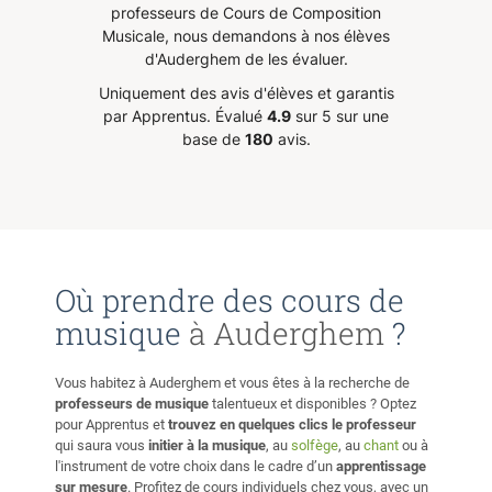
Et je
mon enfant, Jeremy trouve le
très bo
bb7/etc... ----Techniques au Pick (Guitare Électrique) :
professeurs de Cours de Composition
tations
moyen de lui expliquer les sujets
transme
*Alternate Picking *Fast Picking/Tremolo Picking
Musicale, nous demandons à nos élèves
ue je
difficiles et canaliser son
donc tr
*Economy Picking *Gravity Picking *Hybrid Picking
d'Auderghem de les évaluer.
st
attention. Mon fils se sent plus à
*Shredding *Tapping *Sweep Picking *Legato Picking
Uniquement des avis d'élèves et garantis
t venue
l’aise, plus confiant et les
*Palm Mute *Natural Harmonics *Pinch Harmonics
par Apprentus.
Évalué
4.9
sur 5 sur une
*Artificial Harmonics ----Strumming/Picking à la main
oyage
résultats sont très satisfaisants.
base de
180
avis.
(Guitare Acoustique) *Percussions "SnareDrum" sur la
encé en
Nous gardons Jeremy comme
guitare *Arpèges pincés avec ses 4 Doigts + Pouce
enseignant régulier pour les cours
*Rasgueado (Technique Flamenco) *Strumming
icultés
de physique et mathématiques et
Générique *Fingerstyle Picking *Picking à deux doigts +
endant
conseillons ses prestations sans
Legato pour les mélodies rapides (ex: un solo) ----Jouer
ous
hésiter.
”
au métronome *Synchronisation pieds+mains *Exercices
ci
Où prendre des cours de
de feeling et pulsations ----Apprendre ses chansons
t la
musique
à Auderghem
?
favorites *Suggestions de ma part en fonctions de votre
 les
niveau et style *Suggestions de votre part en fonctions de
vos envies ----Improviser des solos *Backings tracks et
Vous habitez à Auderghem et vous êtes à la recherche de
conseils *Jam avec moi *Etude de solos et comment s'en
professeurs de musique
talentueux et disponibles ? Optez
inspirer ----Comprendre et connaître le solfège *Théorie
pour Apprentus et
trouvez en quelques clics le professeur
sur l'Harmonie *Harmonisation des gammes *Cycle des
qui saura vous
initier à la musique
, au
solfège
, au
chant
ou à
l'instrument de votre choix dans le cadre d’un
apprentissage
quintes *Progressions d'accords *Cadences d'accords
sur mesure
. Profitez de cours individuels chez vous, avec un