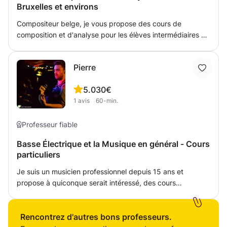
Bruxelles et environs
connaissances. N'hésites pas à me contacter pour plus
d'informations!
Compositeur belge, je vous propose des cours de
composition et d'analyse pour les élèves intermédiaires et
avancés. Fort de mes huit années d'expériences de
professeur particulier je sais m'adapter à vous affinités
Pierre
quelque soit votre niveau ou votre rythme de travail pour
vous faire progresser tout en y prenant plaisir et en vous
5.0
30€
épanouissant. Ce cours s'adresse à ceux qui ont déjà de
1
avis
60-min.
bonnes notions de théorie musicale.
Professeur fiable
Basse Électrique et la Musique en général - Cours
particuliers
Je suis un musicien professionnel depuis 15 ans et
propose à quiconque serait intéressé, des cours
particuliers de basse électrique, solfège, composition,
production et de carrière musicale (pour les vraiment
sérieux!). J’accueille tous ceux qui veulent apprendre la
Rencontrez d'autres bons professeurs.