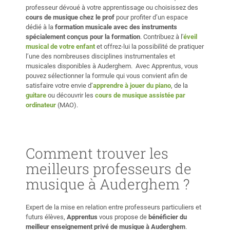
*Nomenclature : Classique/Jazz/Moderne *Lecture sur
professeur dévoué à votre apprentissage ou choisissez des
Tablatures et Portées *Etude sur la tonalité ----Théorie
cours de musique chez le prof
pour profiter d’un espace
sur la Mélodie *Mélodie simple VS complexe *Target
dédié à la
formation musicale avec des instruments
Notes *Tips & Tricks ----Théorie sur le Rythme
spécialement conçus pour la formation
. Contribuez à l'
éveil
*Connaissances des grooves de plusieurs style de
musical de votre enfant
et offrez-lui la possibilité de pratiquer
l’une des nombreuses disciplines instrumentales et
musique *Gammes Rhythmiques *Subdivisions des notes
musicales disponibles à Auderghem. Avec Apprentus, vous
*Ternaire et binaire *Signatures Rhythmiques ----
pouvez sélectionner la formule qui vous convient afin de
Production Musicale *Composition *Arrangement
satisfaire votre envie d’
apprendre à jouer du piano
, de la
*Enregistrement
guitare
ou découvrir les
cours de musique assistée par
ordinateur
(MAO).
Comment trouver les
meilleurs professeurs de
musique à Auderghem ?
Expert de la mise en relation entre professeurs particuliers et
futurs élèves,
Apprentus
vous propose de
bénéficier du
meilleur enseignement privé de musique à Auderghem
.