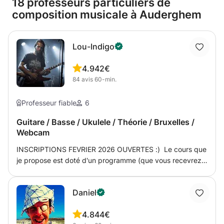
18 professeurs particuliers de
composition musicale à Auderghem
Lou-Indigo
4.9
42€
84
avis
60-min.
Professeur fiable
6
Guitare / Basse / Ukulele / Théorie / Bruxelles /
Webcam
INSCRIPTIONS FEVRIER 2026 OUVERTES :) Le cours que
je propose est doté d'un programme (que vous recevrez
dans mes LIVRES DE COURS EN PDF) qui s'articule en
fonction de votre profil et de vos ambitions, de vos
Daniel
demandes et de vos attentes. L'âge n'est donc pas
restrictif quant au programme, vous pourrez avec du
4.8
44€
travail quotidien qualitatif (et non quantitatif) observer