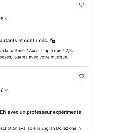
. - Je fais partie des "dinosaures", mais la
, les samplers et le jeu au click, c'est
0€
/h
ébutants et confirmés.
e la batterie ? Aussi simple que 1,2,3.
bases, jouerez avec votre musique
es grooves. De préférence dans mon
 joué de la batterie
tyles (rock, jazz, reggae, afrobeat). Si
lez envoyer un message :)
2€
/h
T-EN avec un professeur expérimenté
cription available in English Do lezione in