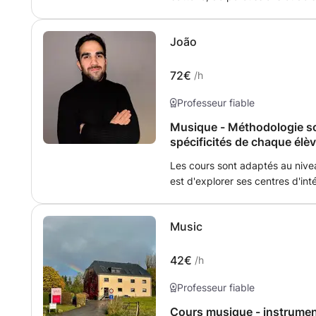
l'Université du Colorado, j'ai u
sein de divers groupes : coméd
João
bands, groupes de fusion, hip-ho
des élèves de tous âges, de 6 a
passion pour la batterie aux d
72€
/h
compétence les batteurs confir
Professeur fiable
technique. Je propose égalemen
l'arrangement jazz.
Musique - Méthodologie so
spécificités de chaque élè
Les cours sont adaptés au nivea
est d'explorer ses centres d'inté
difficultés. L'apprentissage du 
et la formation musicale et aud
Music
une optique pratique.
42€
/h
Professeur fiable
Cours musique - instruments - so