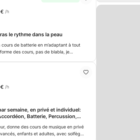
8€
/h
uras le rythme dans la peau
 cours de batterie en m’adaptant à tout
 forme des cours, pas de blabla, je
our être créatif, musical, et t'amuser. Mon
ur - Licence en fac de musicologie -
azz au conservatoire de Metz - Pratique du
es cours également) - Musicien dans
s cours à domicile sont sur Metz,
0€
/h
0 minutes et 50 minutes. Pour le
es informations, n'hésitez pas à m'envoyer
an speak english if that's better for you.
 semaine, en privé et individuel:
Accordéon, Batterie, Percussion,
eur, donne des cours de musique en privé
avancés, enfants et adultes, avec solfège