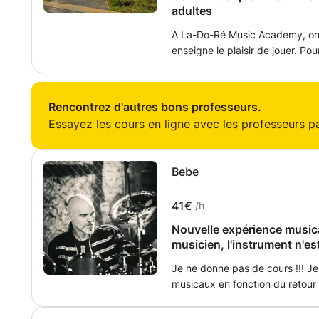
adultes
A La-Do-Ré Music Academy, on n
enseigne le plaisir de jouer. Po
n'est pas un cours où l'élève a joué juste. C'est un cours
l'envie de rejouer. C'est pour 
différente. Apprendre la musique
Rencontrez d'autres bons professeurs.
concentration, la joie de persév
Essayez les cours en ligne avec les professeurs par
vie.
Bebe
41€
/h
Nouvelle expérience musica
musicien, l'instrument n'est
Je ne donne pas de cours !!! J
musicaux en fonction du retour 
L'improvisation et l'écoute des
routine quotidienne, pour jouer s