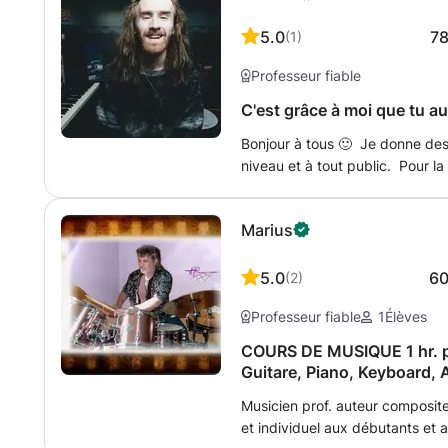
5.0
7
(
1
)
Professeur fiable
C'est grâce à moi que tu a
Bonjour à tous 🙂 Je donne des
niveau et à tout public. Pour la
t'apprendrai tout ce qu'il faut p
expérience : - Auto-entreprene
Marius
Cursus batterie jazz et piano j
piano (possibilité de prendre d
plusieurs projets - Concerts Le
5.0
6
(
2
)
Thionville, Luxembourg, pour 3
Professeur fiable
1
Élèves
placement des horaires, et autr
un message. And of course we c
COURS DE MUSIQUE 1 hr. par
A bientôt 🙂
Guitare, Piano, Keyboard, 
Flûte à bec, Chant
Musicien prof. auteur composit
et individuel aux débutants et 