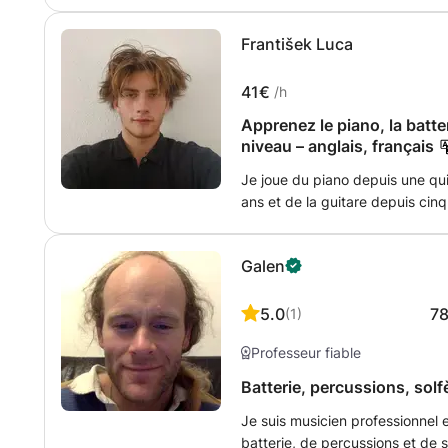
ou sans, pour : - Guitare acoust
Keyboard, Accordéon aux touche
František Luca
bec, Chant Expérience d'ensei
de l'oreille musicale, développ
d'improvisation et de compositi
41€
/h
résultats optimales.
Apprenez le piano, la batter
niveau – anglais, français
Je joue du piano depuis une qui
ans et de la guitare depuis cin
j'ai développé une grande capa
j'aimerais partager. Maîtriser u
Galen
le croit, et j'adore transmettre
musicien de niveau intermédiair
notes, à improviser, à jouer de
5.0
7
(
1
)
et à nous amuser. J'enseigne ce
Professeur fiable
années, en français, en anglais
des enfants de la Park Lane Int
Batterie, percussions, sol
remporté un concours internatio
Je suis musicien professionnel 
batterie, de percussions et de