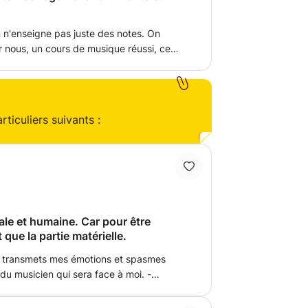
'enseigne pas juste des notes. On
ur nous, un cours de musique réussi, ce
 où il repart avec
ça que notre façon de donner cours est
, c'est apprendre la patience, l'écoute, la
érer et d'y arriver. C'est un cadeau pour la
ticuliers suivants :
le et humaine. Car pour être
 que la partie matérielle.
e transmets mes émotions et spasmes
du musicien qui sera face à moi. -
 sons et des environnements seront notre
ur l'instrument. -Je suis réceptif à tous