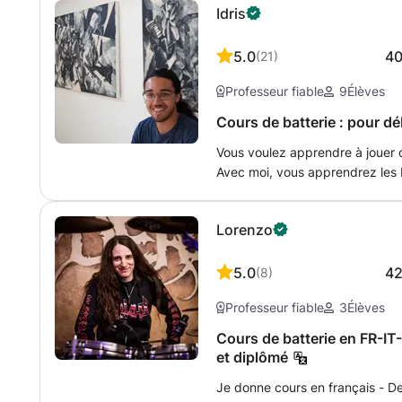
Idris
les âges et toutes les diversités
batterie acoustique, électronique
mon truc.
5.0
4
(
21
)
Professeur fiable
9
Élèves
Cours de batterie : pour d
Vous voulez apprendre à jouer d
Avec moi, vous apprendrez les 
préférée et créerez vos propr
atelier, mais c'est aussi possible chez vous. J'ai
Lorenzo
pendant 18 ans, dans différents s
vous avez des questions, veuil
5.0
4
(
8
)
Professeur fiable
3
Élèves
Cours de batterie en FR-I
et diplômé
Je donne cours en français - Des