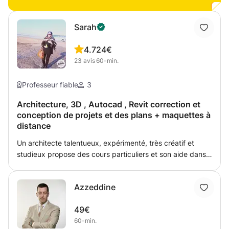
n'importe quel espace.
Sarah
4.7
24€
23
avis
60-min.
Professeur fiable
3
Architecture, 3D , Autocad , Revit correction et
conception de projets et des plans + maquettes à
distance
Un architecte talentueux, expérimenté, très créatif et
studieux propose des cours particuliers et son aide dans
différentes tâches en relation avec l'architecture : *aide à
la conception des plans( maisons/bureaux/commerces,
Azzeddine
centres commerciaux, cliniques ...) * formation et
réalisation des plans en 3d *réalisation et formation en
49€
AUTOCAD *conception, correction de projets, recherches
60-min.
d'idées, maquettes, ect.... *Revit: apprentissage et