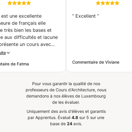
expressions écrites
perspective pou
projets PFE correction
dossiers artisti
et aide à la rédaction
le plaisir de cro
 est une excellente
“
Excellent
”
(+à distance en ligne )
(Contern)
eure de français elle
(Bou Attouche)
e très bien les bases et
e aux difficultés et lacune
 présente un cours avec
été le meilleur des cours
uite
i pu faire avec d'autres
Commentaire de Viviane
aire de Fatma
merci pour ce moment
qui est nécessaire dans ma
 de licence 1
”
Pour vous garantir la qualité de nos
professeurs de Cours d'Architecture, nous
demandons à nos élèves de Luxembourg
de les évaluer.
Uniquement des avis d'élèves et garantis
par Apprentus.
Évalué
4.8
sur 5 sur une
base de
24
avis.