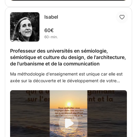
Isabel
60€
60-min.
Professeur des universités en sémiologie,
sémiotique et culture du design, de l'architecture,
de l'urbanisme et de la communication
Ma méthodologie d'enseignement est unique car elle est
axée sur la découverte et le développement de votre
propre méthode d'apprentissage. Forte de plus de 30 ans
d'expérience dans l'enseignement universitaire et
professionnel, je vous offre un accompagnement sur-
mesure adapté à vos besoins spécifiques, que vous soyez
étudiant en licence, master, doctorat ou un professionnel
cherchant à approfondir vos connaissances. Approche
personnalisée : Chaque cours est conçu pour répondre à
vos intérêts et objectifs individuels. Je m'adapte à votre