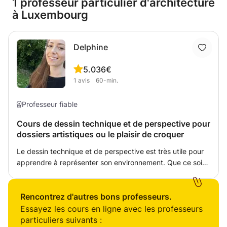
1 professeur particulier d'architecture
à Luxembourg
Delphine
5.0
36€
1
avis
60-min.
Professeur fiable
Cours de dessin technique et de perspective pour
dossiers artistiques ou le plaisir de croquer
Le dessin technique et de perspective est très utile pour
apprendre à représenter son environnement. Que ce soit
pour constituer un dossier ou bien pour votre plaisir de
croquer ce que vous voyez, je suis là pour vous faire
exceller en perspective à un ou deux points ou bien pour
Rencontrez d'autres bons professeurs.
savoir dessiner un plan et une section. Coûte que coûte,
Essayez les cours en ligne avec les professeurs
en peu de temps vous aurez vos aises à représenter
particuliers suivants :