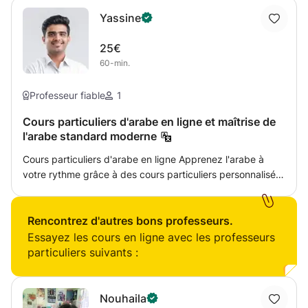
Yassine
25€
60-min.
Professeur fiable
1
Cours particuliers d'arabe en ligne et maîtrise de
l'arabe standard moderne
Cours particuliers d'arabe en ligne Apprenez l'arabe à
votre rythme grâce à des cours particuliers personnalisés
et adaptés à vos objectifs ! Que vous soyez débutant ou
que vous cherchiez à améliorer votre aisance, nos
professeurs natifs experts vous aideront à maîtriser
Rencontrez d'autres bons professeurs.
l'arabe standard moderne (MSA) ou des dialectes comme
Essayez les cours en ligne avec les professeurs
l'arabe égyptien, levantin ou du Golfe.
particuliers suivants :
Nouhaila