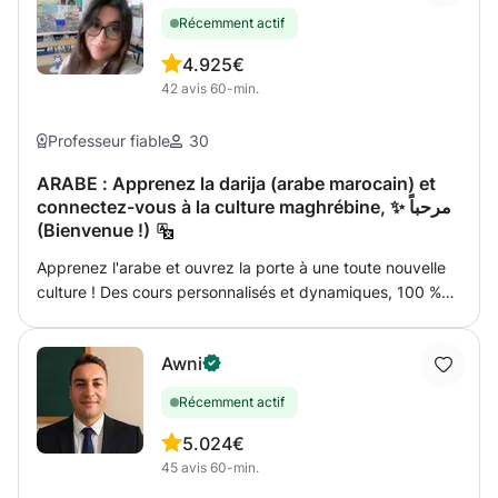
Récemment actif
4.9
25€
42
avis
60-min.
Professeur fiable
30
ARABE : Apprenez la darija (arabe marocain) et
connectez-vous à la culture maghrébine, ✨ مرحباً
(Bienvenue !)
Apprenez l'arabe et ouvrez la porte à une toute nouvelle
culture ! Des cours personnalisés et dynamiques, 100 %
adaptés à vos besoins. Avez-vous toujours rêvé de parler
arabe mais ne saviez-vous pas par où commencer ? Vous
Awni
êtes au bon endroit ! Que vous partiez de zéro ou que
vous cherchiez à améliorer votre niveau actuel, je vous
Récemment actif
aiderai à atteindre vos objectifs étape par étape. Que
comprennent mes cours ? 📚 Axé sur la pratique :
5.0
24€
Apprenez ce qui vous servira réellement dans la vie de
45
avis
60-min.
tous les jours. 🗣️ Conversation dès le premier jour 🌍