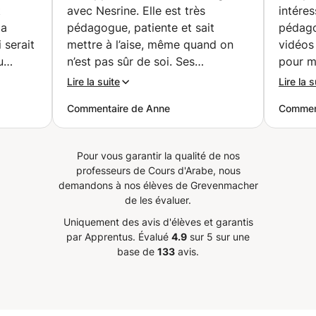
compétences comme
t
avec Nesrine. Elle est très
intére
les natifs 🥇 (Paris)
la
pédagogue, patiente et sait
pédago
 serait
mettre à l’aise, même quand on
vidéos
u
n’est pas sûr de soi. Ses
pour m
n
explications sont claires, ses
langue.
Lire la suite
Lire la s
eure
cours sont bien structurés et
appréci
Commentaire de Anne
Comment
et s'y
interactifs, ce qui rend
qu’il 
sme.
l’apprentissage agréable et
remarq
e que
motivant. Grâce à elle, je gagne
suivant
Pour vous garantir la qualité de nos
t
en confiance et en aisance à
professeurs de Cours d'Arabe, nous
e chose
l’oral. Je la recommande vivement
demandons à nos élèves de Grevenmacher
e cours
!
”
de les évaluer.
, il est
Uniquement des avis d'élèves et garantis
 avec
par Apprentus.
Évalué
4.9
sur 5 sur une
t aucun
base de
133
avis.
avancer
de, et
 motive
mon