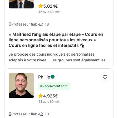
pratique, motivante et efficace. 👋🏼 Je m’appelle
5.0
24€
Nouhaila et je propose des cours personnalisés,
45
avis
60-min.
bienveillants et dynamiques. 💬 Dans mes cours, on parle
dès le début : plus de peur, plus de silence — que de
Professeur fiable
18
l’anglais utile et vivant ! 🌍 Choisissez votre parcours : ✈️
Anglais pour Voyager → Communiquez à l’aéroport, à
« Maîtrisez l’anglais étape par étape – Cours en
ligne personnalisés pour tous les niveaux »
l’hôtel, au restaurant, dans les transports... → Apprenez
Cours en ligne faciles et interactifs
les expressions vraiment utilisées par les natifs. → Partez
à l’aventure sans crainte linguistique ! 💼 Anglais
Je propose des cours individuels et personnalisés
Professionnel → Vocabulaire et structures pour les
adaptés à votre niveau. Les groupes sont également les
réunions, présentations, emails, négociations... → Contenu
bienvenus. J'aide les débutants à s'exprimer avec
adapté à votre secteur d’activité. → Gagnez en assurance
assurance et j'adapte mes cours à vos besoins et
et donnez un coup de boost à votre carrière. 🎓
Phillip
objectifs : grammaire, conversation, vocabulaire et
Préparation aux Examens (IELTS, TOEFL, Cambridge...) →
culture. Ma méthode vous guidera étape par étape pour
Entraînement personnalisé aux épreuves. → Stratégies,
Récemment actif
atteindre votre objectif ! Je suis dynamique, facile à vivre
tests blancs, corrections ciblées. → Objectif : réussir avec
et pleine d'énergie ! Tout le matériel vous sera fourni par
4.9
25€
sérénité ! 💬 Cours de Conversation → Thèmes variés :
email. Les cours sont bien organisés Je peux suggérer
48
avis
60-min.
culture, société, voyages, actualité, vie quotidienne... →
une tâche hebdomadaire De plus, je peux fournir un
Améliorez votre fluidité dans un cadre bienveillant. →
soutien en matière de relecture et de traduction. Si vous
Professeur fiable
13
Corrections, vocabulaire, prononciation, confiance : tout y
avez besoin d'aide, je suis là pour vous écouter. À propos