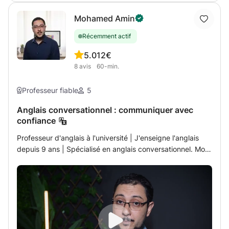
moi de prendre le relais, de répondre à leurs questions, et
...
guide officiel: les cours sont basés sur l'écoute-
de créer un environnement propice à leur
Mohamed Amin
compréhension, lecture, et conversation. Le travail est
épanouissement. Vous n'avez plus à vous inquiéter des
bien animé par des images, vidéos, présentations, textes,
matières qui posent problème. Contactez-moi
Récemment actif
rapports...
aujourd'hui, et ensemble, nous pouvons ouvrir le chemin
5.0
12€
vers un avenir éducatif positif pour vos enfants. Vous
8
avis
60-min.
méritez de vous détendre et de laisser l'apprentissage de
vos enfants entre de bonnes mains. Laissez-moi vous
Professeur fiable
5
accompagner dans ce chemin vers le succès scolaire et le
bien-être.
Anglais conversationnel : communiquer avec
confiance
Professeur d'anglais à l'université | J'enseigne l'anglais
depuis 9 ans | Spécialisé en anglais conversationnel. Mon
approche pédagogique vise avant tout à développer les
compétences en communication. Nous visionnons ou
lisons divers supports, tels que des vidéos, des articles,
des récits, des poèmes et des caricatures, que nous
analysons ensuite ; nous mettons en scène des situations
de la vie quotidienne ; nous prenons position et pratiquons
le débat. Cependant, il ne s'agit pas uniquement de