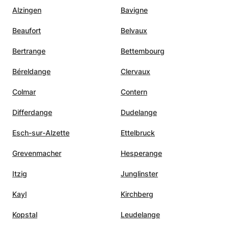
Alzingen
Bavigne
Beaufort
Belvaux
Bertrange
Bettembourg
Béreldange
Clervaux
Colmar
Contern
Differdange
Dudelange
Esch-sur-Alzette
Ettelbruck
Grevenmacher
Hesperange
Itzig
Junglinster
Kayl
Kirchberg
Kopstal
Leudelange