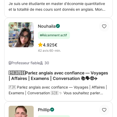
Je suis une étudiante en master d'économie quantitative
et la totalité de mes cours sont donnés en anglais. Mon
but est d'aider l'élève dans la résolution des exercices et à
comprendre la théorie mais surtout de donner une
Nouhaila
méthode de travail efficace pour le rendre autonome dans
la poursuite de ses études.
Récemment actif
4.9
25€
42
avis
60-min.
Professeur fiable
30
🇬🇧🇺🇸Parlez anglais avec confiance — Voyages
| Affaires | Examens | Conversation 📚🗣️🤑✈️
🇫🇷 Parlez anglais avec confiance — Voyages | Affaires |
Examens | Conversation 🇬🇧 ✨ Vous souhaitez parler
anglais avec plus d’aisance, pour voyager, travailler ou
réussir un examen ? Ce cours est fait pour vous ! ✨ Je
Phillip
suis une enseignante qualifiée et passionnée, avec
plusieurs années d’expérience dans l’enseignement des