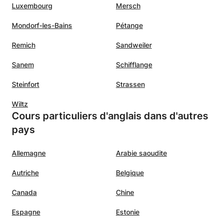
Luxembourg
Mersch
Mondorf-les-Bains
Pétange
Remich
Sandweiler
Sanem
Schifflange
Steinfort
Strassen
Wiltz
Cours particuliers d'anglais dans d'autres
pays
Allemagne
Arabie saoudite
Autriche
Belgique
Canada
Chine
Espagne
Estonie