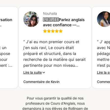
Nouhaila
sation
🇬🇧🇺🇸Parlez anglais
avec confiance —
escents
Voyages | Affaires |
ivant
Examens |
Conversation 📚🗣️🤑✈️
“
J'ai eu mon premier cours et
“
J' ap
(Charleroi)
t un
j'en suis ravi, Le cours était
avec Ne
ispose
préparé et structuré, dans la
pédago
pour
recherche de la matière qui serait
mettre
ent :
pertinente pour mon niveau
n’est p
apte à
actuel, et s'est déroulé à un
explica
Lire la suite
Lire la s
es.
rythme soutenu, la professeure
cours s
Commentaire de Kevin
Commen
il rend
est bien là pour enseigner et s'y
interac
n en
attèle avec professionnalisme.
l’appre
J'ai constaté avec évidence que
motivan
Pour vous garantir la qualité de nos
ment le
l'on peut bien apprendre et
en con
professeurs de Cours d'Anglais, nous
e qui
progresser avec elle. Autre chose
l’oral
demandons à nos élèves de Rollingen de