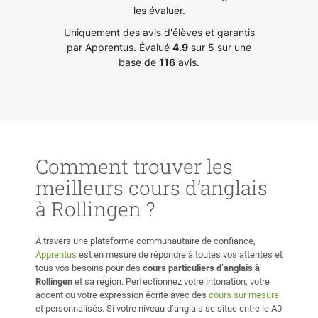
 soit
importante, Nouhaila donne cours
!
”
les évaluer.
avec sympathie et attention, il est
Uniquement des avis d'élèves et garantis
t aussi
très agréable d'apprendre avec
par Apprentus.
Évalué
4.9
sur 5 sur une
elle, ces cours ne dégagent aucun
base de
116
avis.
stress. Le fait de pouvoir avancer
gaison,
sérieusement dans mon étude, et
autre
dans la bonne humeur, me motive
ef,
et me donne hâte d'avoir mon
avoir un
prochain cours.
”
”
Comment trouver les
meilleurs cours d’anglais
à Rollingen ?
À travers une plateforme communautaire de confiance,
Apprentus
est en mesure de répondre à toutes vos attentes et
tous vos besoins pour des
cours particuliers
d’anglais à
Rollingen
et sa région. Perfectionnez votre intonation, votre
accent ou votre expression écrite avec des
cours sur mesure
et personnalisés. Si votre niveau d’anglais se situe entre le A0