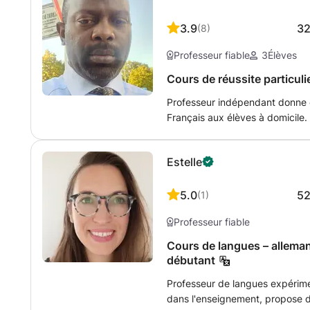
3.9
3
(
8
)
Professeur fiable
3
Élèves
Cours de réussite particul
Professeur indépendant donne 
Français aux élèves à domicile. 
rendez-vous selon la disponibili
du programme en cours à l'écol
Estelle
5.0
5
(
1
)
Professeur fiable
Cours de langues – alleman
débutant
Professeur de langues expérim
dans l'enseignement, propose d