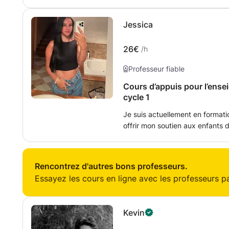
groupe ou en tête-à-tête, en li
le français, l'anglais et l'espa
Jessica
d'interprétation également disp
Expérience d'enseignement inte
au Mexique). Diplôme : BA en 
26€
/h
étrangère.
Professeur fiable
Cours d’appuis pour l’ense
cycle 1
Je suis actuellement en formatio
offrir mon soutien aux enfants 
aider à faire leurs devoirs, les 
accompagner dans leur apprent
Rencontrez d'autres bons professeurs.
Essayez les cours en ligne avec les professeurs par
Kevin