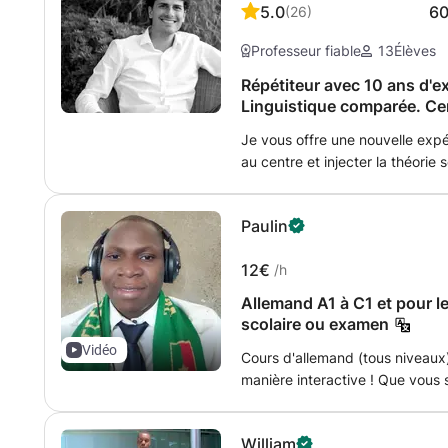
5.0
6
(
26
)
Professeur fiable
13
Élèves
Répétiteur avec 10 ans d'e
Linguistique comparée. Cen
individuel ou en groupe.
Je vous offre une nouvelle expé
au centre et injecter la théorie s
limites. Que vous soyez début
enseignement sur mesure vous a
Paulin
un état d'esprit positif. Vous 
séances régulières ou des cour
12€
/h
difficulté particulière comme p
problème de grammaire. Appren
Allemand A1 à C1 et pour l
un processus linéaire consistan
scolaire ou examen
une langue étrangère ce n’est pa
Vidéo
Cours d'allemand (tous niveaux
a deux types d’approches pour
manière interactive ! Que vous
vous demande de citer l’année 
des cours adaptés à vos objecti
suite répondre 2000 sans avoir 
conversation, la grammaire, le v
surtout sans avoir appris par 
William
compréhension orale et écrite. 
commençant par 1, 2, 3... Vous