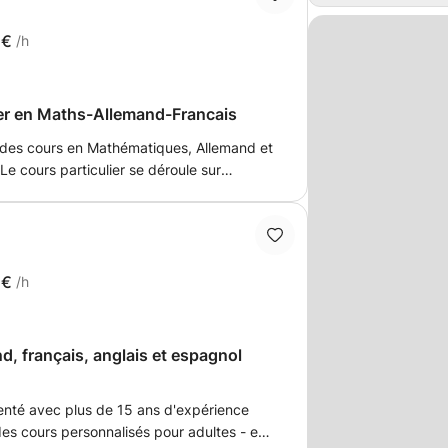
2€
/h
ier en Maths-Allemand-Francais
des cours en Mathématiques, Allemand et
Le cours particulier se déroule sur
té des élèves. Le cours est fait sur la base
e.
2€
/h
d, français, anglais et espagnol
enté avec plus de 15 ans d'expérience
es cours personnalisés pour adultes - en