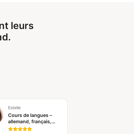
t leurs
nd.
Estelle
Cours de langues –
allemand, français,
anglais et espagnol