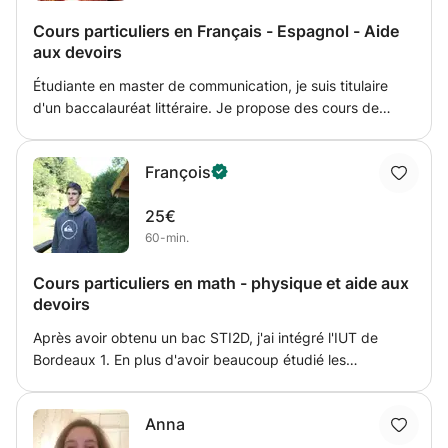
Cours particuliers en Français - Espagnol - Aide
aux devoirs
Étudiante en master de communication, je suis titulaire
d'un baccalauréat littéraire. Je propose des cours de
soutien de 4 ans à 18 ans. En français : aide aux devoirs -
orthographe - lecture - orale - grammaire - lecture
François
analytique - dissertation - écriture d'invention - ... En
espagnol : aide aux devoirs - Conjugaison - lecture -
25€
prononciation - rédaction - orthographe - ... En gestion du
60-min.
stress : gérer son stress à l oral, gérer ses émotions, être à
l'aise en publique pour passer des examens (TPE, Oraux,
Cours particuliers en math - physique et aide aux
...)
devoirs
Après avoir obtenu un bac STI2D, j'ai intégré l'IUT de
Bordeaux 1. En plus d'avoir beaucoup étudié les
mathématiques ainsi que la physique, j'ai acquis en DUT
GEII une méthode de travail qui ma permis pour la suite de
Anna
mes études de réviser efficacement et surement.
Cependant, la part d'électronique étant trop important