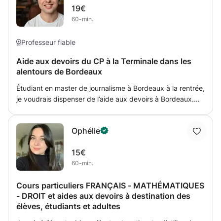
19€
besoins de l'élève.
60-min.
Professeur fiable
Aide aux devoirs du CP à la Terminale dans les
alentours de Bordeaux
Étudiant en master de journalisme à Bordeaux à la rentrée,
je voudrais dispenser de l’aide aux devoirs à Bordeaux.
Ma branche professionnelle vous assure de mes
compétences en français. J'ai déjà suivi une élève de
Ophélie
secondaire (collège puis lycée) en tutorat (je l'aidais pour
toutes les matières : mathématiques, physique-chimie,
15€
anglais, français...). Tout s'est toujours bien passé avec
60-min.
elle : ses notes n'ont fait que progresser positivement. Ses
parents se sont toujours montré satisfaits de mon travail
Cours particuliers FRANÇAIS - MATHÉMATIQUES
et m'ont déjà recommandé à d'autres parents.
- DROIT et aides aux devoirs à destination des
Emphatique et social, ce sera un plaisir pour moi de suivre
élèves, étudiants et adultes
un ou plusieurs élèves. Je peux aussi accompagner des
élèves de terminale dans leurs démarches Parcoursup Je