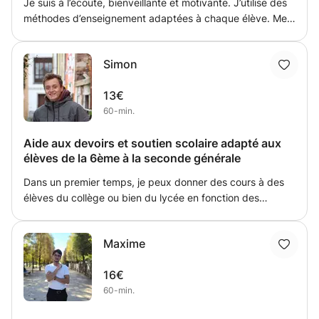
Je suis à l’écoute, bienveillante et motivante. J’utilise des
peux commencer dès le 3 septembre, jour de mon arrivée
méthodes d’enseignement adaptées à chaque élève. Mes
dans l'agglomération bordelaise et suis prêt à répondre à
objectifs sont d’aider, d’épauler dans le cursus scolaire et
toutes vos questions éventuelles.
d’enseigner des savoirs. Je souhaite aussi transmettre
Simon
mes méthodes de travail et des outils d’apprentissage
pour la réussite de l’élève.
13€
60-min.
Aide aux devoirs et soutien scolaire adapté aux
élèves de la 6ème à la seconde générale
Dans un premier temps, je peux donner des cours à des
élèves du collège ou bien du lycée en fonction des
matières à enseigner. Je prends le temps d'écouter les
besoins de l'élève et propose tout d'abord un moment
Maxime
d'échange sur les notions et/ou difficultés à traiter.
Ensuite, je mets en place avec l'élève un plan pour
16€
atteindre les objectifs fixés en amont. L'idée principale est
60-min.
que l'élève parvient de lui même au résultat tout en étant
accompagné durant son travail. Le but de cette méthode