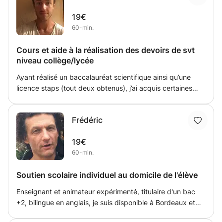
abordées)qu'au niveau méthodologique (apprendre à
19€
s'organiser,apprentissage des leçons en autonomie).Je
60-min.
peux également l'aider dans sa préparation au brevet des
collèges (cours, prestation orale..).Outre l'apport de
Cours et aide à la réalisation des devoirs de svt
connaissances, il semble important de remettre en
niveau collège/lycée
confiance ou de remotiver votre jeune . Je peux me
déplacer et suis disponible le mercredi ,samedi et soir à
Ayant réalisé un baccalauréat scientifique ainsi qu’une
17h30.
licence staps (tout deux obtenus), j’ai acquis certaines
connaissances en biologie qui peuvent m’en permettre de
donner des cours de svt niveau collège/lycée. Ma mère
Frédéric
ayant été professeur de français en université/lycée, elle
m’a Inculqué une méthode et une rigueur dans mon travail
19€
que je pourrais transmettre à mes élèves.
60-min.
Soutien scolaire individuel au domicile de l'élève
Enseignant et animateur expérimenté, titulaire d'un bac
+2, bilingue en anglais, je suis disponible à Bordeaux et
communes proches pour aider les enfants et les collégiens