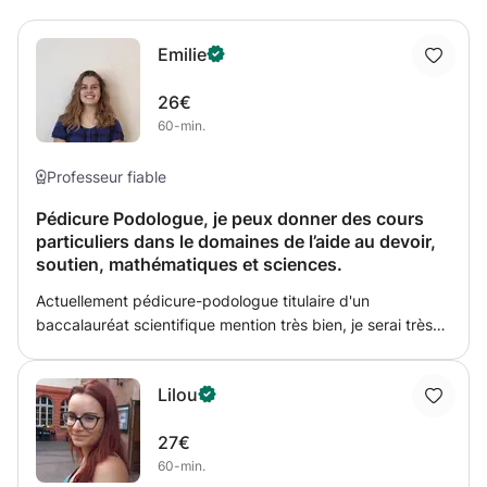
Emilie
26€
60-min.
Professeur fiable
Pédicure Podologue, je peux donner des cours
particuliers dans le domaines de l’aide au devoir,
soutien, mathématiques et sciences.
Actuellement pédicure-podologue titulaire d'un
baccalauréat scientifique mention très bien, je serai très
heureuse d'aider votre enfants en lui donnant des cours
particuliers dans le domaine tels que les sciences,
Lilou
mathématiques, l'aide aux devoirs, le soutien etc. Je suis
ouverte à d'autres types de cours si vous êtes intéressés.
27€
60-min.