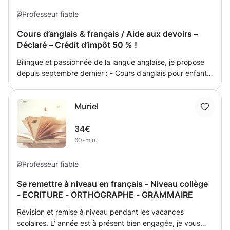
Professeur fiable
Cours d’anglais & français / Aide aux devoirs –
Déclaré – Crédit d’impôt 50 % !
Bilingue et passionnée de la langue anglaise, je propose
depuis septembre dernier : - Cours d’anglais pour enfants
et adultes, du niveau débutant à avancé - Soutien scolaire
/ aide aux devoirs (jusqu’à la fin du collège) - Cours de
Muriel
français pour anglophones (idéal pour expatriés ou
voyageurs) - Cours en présentiel (particulièrement adapté
34€
aux enfants) ou en visioconférence (pratique pour
60-min.
adultes) 🚗 Déplacements : je me déplace dans un rayon
d’environ 30 minutes en voiture autour de Bordeaux. 👉
Au-delà, un supplément pourra être appliqué ✅ Micro-
Professeur fiable
entreprise déclarée – Paiement par facture SAP possible
Se remettre à niveau en français - Niveau collège
Chaque cours est pensé en fonction de votre niveau, de
- ECRITURE - ORTHOGRAPHE - GRAMMAIRE
vos objectifs et de votre rythme. J’accorde une grande
importance à la bienveillance, à la motivation et à la
Révision et remise à niveau pendant les vacances
confiance en soi dans l’apprentissage. N’hésitez pas à me
scolaires. L' année est à présent bien engagée, je vous