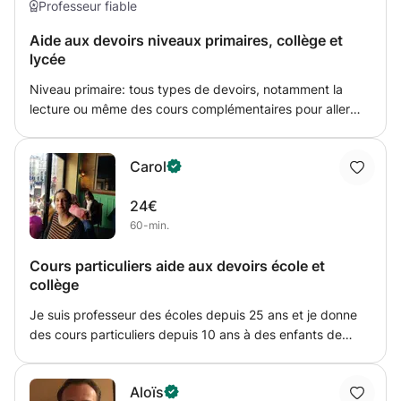
d'apprentissage est d'aider l'élève à comprendre de lui-
Professeur fiable
même les cours qu'il suit durant sa formation. Je vais tout
Aide aux devoirs niveaux primaires, collège et
mettre en œuvre pour satisfaire les attentes et objectifs
lycée
de l'élève, par exemple, adapter les exercices, prendre le
temps pour expliquer les points difficiles à comprendre.
Niveau primaire: tous types de devoirs, notamment la
lecture ou même des cours complémentaires pour aller
plus loin Niveau collège: maths, aide à la lecture Niveau
lycée: tous type de cours pour les élèves de STMG,
Carol
notamment le droit et le marketing/la mercatique.
24€
60-min.
Cours particuliers aide aux devoirs école et
collège
Je suis professeur des écoles depuis 25 ans et je donne
des cours particuliers depuis 10 ans à des enfants de
primaire et collège.Je vous propose d'accompagner votre
enfant tant au niveau des apprentissages (compréhension
Aloïs
du contenu,suivi et renforcement des notions