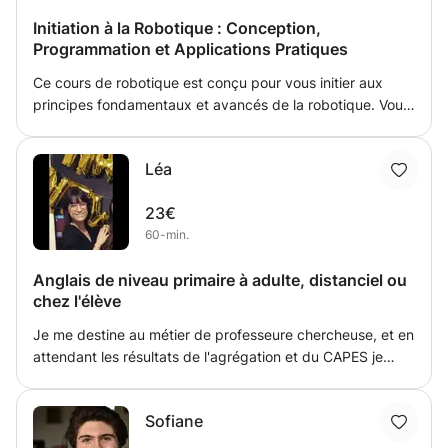
transformer les difficultés en réussites et de redonner
Initiation à la Robotique : Conception,
envie d’apprendre !
Programmation et Applications Pratiques
Ce cours de robotique est conçu pour vous initier aux
principes fondamentaux et avancés de la robotique. Vous
apprendrez à concevoir, programmer et contrôler des
robots à travers des projets pratiques. Les sujets abordés
Léa
incluent : - Les bases de l'électronique et des capteurs
pour la robotique. - La programmation de
23€
microcontrôleurs (ex. : Arduino, Raspberry Pi,ESP32). -
60-min.
Les techniques de navigation et d'évitement d'obstacles.
- La conception et l'assemblage de robots mobiles. Que
Anglais de niveau primaire à adulte, distanciel ou
vous soyez étudiant ou simplement curieux de découvrir
chez l'élève
cet univers, ce cours vous apportera les compétences
nécessaires pour développer vos propres projets
Je me destine au métier de professeure chercheuse, et en
robotiques.
attendant les résultats de l'agrégation et du CAPES je
souhaite aider des élèves à mieux comprendre l'anglais, et
à trouver des méthodes pour s'amuser tout en apprenant
Sofiane
cette langue, parfois enseignée de manière peu ludique à
l'école. Première séance en distanciel afin de discuter des