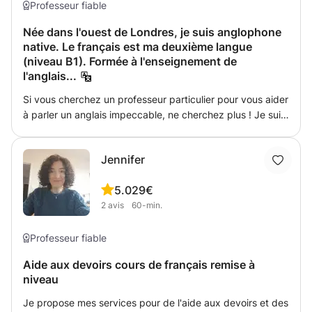
Professeur fiable
Née dans l'ouest de Londres, je suis anglophone
native. Le français est ma deuxième langue
(niveau B1). Formée à l'enseignement de
l'anglais...
Si vous cherchez un professeur particulier pour vous aider
à parler un anglais impeccable, ne cherchez plus ! Je suis
une professeure certifiée TEFL, originaire de Londres et
installée à Bordeaux depuis quatre ans. Mes méthodes
Jennifer
sont dynamiques, ludiques, intéressantes et hautement
personnalisées en fonction des objectifs de mes élèves.
5.0
29€
Je propose des cours particuliers en face à face ou via
2
avis
60-min.
Zoom/Skype si nécessaire, ainsi que des cours en petits
groupes. J'enseigne aux enfants, aux étudiants préparant
des examens et aux adultes souhaitant améliorer leur
Professeur fiable
anglais oral ou pour d'autres raisons telles que des
Aide aux devoirs cours de français remise à
examens, des entretiens d'embauche ou la nécessité de
niveau
pouvoir parler et comprendre la langue pour le travail. Ma
méthodologie pédagogique s'inspire directement de
Je propose mes services pour de l'aide aux devoirs et des