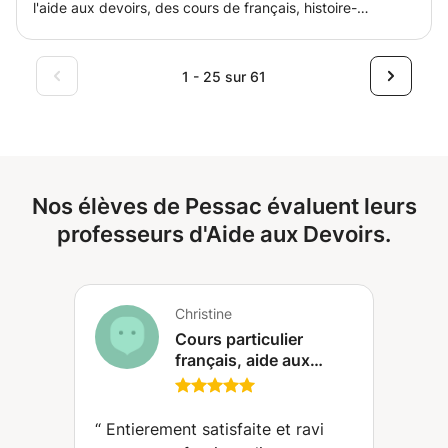
l'aide aux devoirs, des cours de français, histoire-
géographie et anglais niveaux collège et lycée. L'objectif
sera d'accompagner l'élève dans la réussite de son année
scolaire grâce à une méthodologie efficace et dans un
1 - 25 sur 61
environnement bienveillant.
Nos élèves de Pessac évaluent leurs
professeurs d'Aide aux Devoirs.
Christine
Cours particulier
français, aide aux
devoirs, niveau
primaire et collège
(Villenave-d'Ornon)
“
Entierement satisfaite et ravi