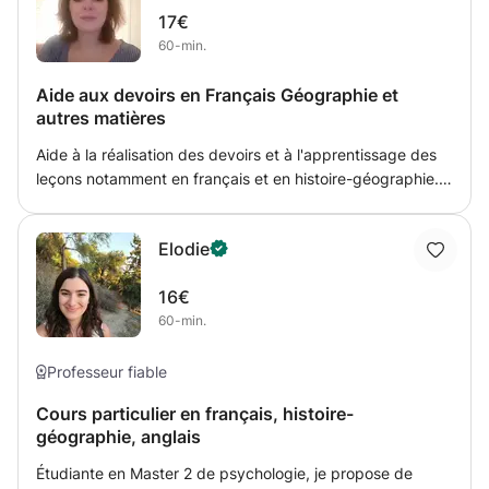
17€
dans ce domaine, j'ai préféré me réorienter en BTS CRSA
60-min.
ou j'y étudie également beaucoup les mathématiques et la
physique. Aujourd'hui, je souhaite partager tout ce que j'ai
Aide aux devoirs en Français Géographie et
appris dans la mesure de mon possible, et aider les jeunes
autres matières
collégiens et lycéens à réviser.
Aide à la réalisation des devoirs et à l'apprentissage des
leçons notamment en français et en histoire-géographie.
Aide à la réalisation de dictées, de rédactions, de fiches
de lecture, de fiches de synthèse. Aide à l'apprentissage
Elodie
des notions dans diverses matières.
16€
60-min.
Professeur fiable
Cours particulier en français, histoire-
géographie, anglais
Étudiante en Master 2 de psychologie, je propose de