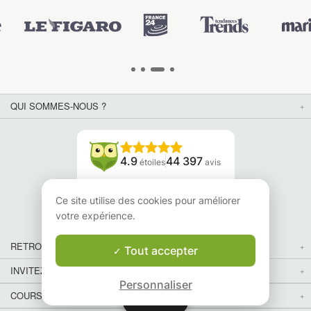
QUI SOMMES-NOUS ?
4.9
44 397
étoiles
avis
Lisez nos avis
Ce site utilise des cookies pour améliorer
votre expérience.
RETROUVEZ-NOUS
Tout accepter
INVITEZ VOS AMIS
Personnaliser
COURS PARTICULIERS DANS VOTRE PAYS :
Carte
Carte