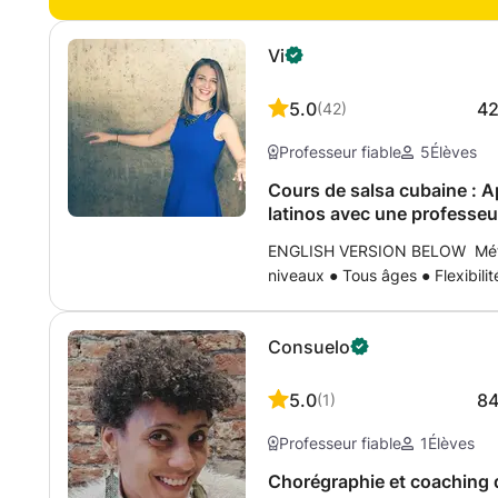
Vi
5.0
4
(
42
)
Professeur fiable
5
Élèves
Cours de salsa cubaine : A
latinos avec une professe
ENGLISH VERSION BELOW Méthod
niveaux ● Tous âges ● Flexibili
seul objectif: apprendre en s'am
sont adaptés à votre niveau, vos
Consuelo
pour laquelle je commence par 
préparer des leçons personnalisé
J'enseigne la salsa de façon lu
5.0
8
(
1
)
transmettre ma passion pour la 
Professeur fiable
1
Élèves
danseurs professionnels. Néanmo
aux détails qui feront de vous d
Chorégraphie et coaching 
premiers cours, nous commenço