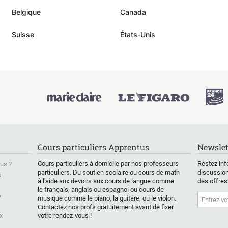
 ce qu’elle dégage. Je suis
Belgique
Canada
 l’avoir comme professeur
Suisse
États-Unis
 sais qu’avec elle j’arriverai
bjectif ...savoir danser la
vec naturelle et plaisir.
vy !!
”
Cours particuliers Apprentus
Newslet
Cours particuliers à domicile par nos professeurs
Restez inf
us ?
particuliers. Du soutien scolaire ou cours de math
discussion
s
à l'aide aux devoirs aux cours de langue comme
des offres
le français, anglais ou espagnol ou cours de
&
musique comme le piano, la guitare, ou le violon.
Contactez nos profs gratuitement avant de fixer
x
votre rendez-vous !