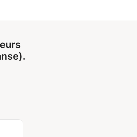
leurs
anse).