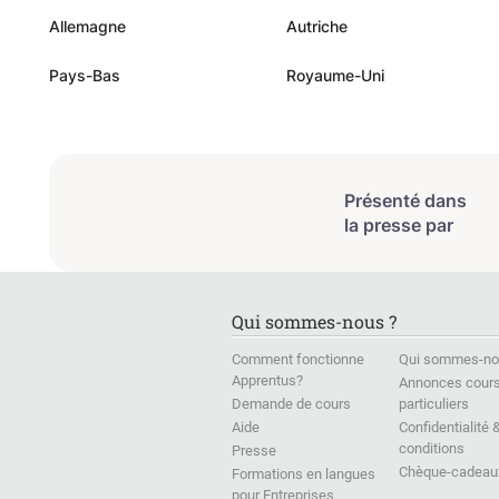
de tout
Allemagne
Autriche
ravi de
Pays-Bas
Royaume-Uni
et je je
à mon o
salsa a
Merci E
Présenté dans
la presse par
Qui sommes-nous ?
Comment fonctionne
Qui sommes-no
Apprentus?
Annonces cour
Demande de cours
particuliers
Aide
Confidentialité 
conditions
Presse
Chèque-cadeau
Formations en langues
pour Entreprises