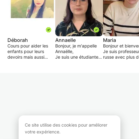
Déborah
Annaelle
Maria
Cours pour aider les
Bonjour, je m'appelle
Bonjour et bienve
enfants pour leurs
Annaëlle,
Je suis professeu
devoirs mais aussi
Je suis une étudiante
russe avec plus 
possibilité de soutient
de 18 ans à l'Université
ans d'expérience
scolaire.
du Havre en licence de
l'enseignement.
Pour aider votre enfant
Lettres avec un
Passionnée par la
à faire ses devoirs mais
Parcours Histoire. En
langue et la cultu
aussi si besoin pour
cours d'obtention du
russes, j'ai
l'aider dans les choses
BAFA. Je cherche à
accompagné de
ou des matières ou il
avoir de l'expérience
nombreux élèves
aurait des difficultés.
pour mon futur métier
tous niveaux —
Le tout avec une
de professeur. Je suis
débutants,
pédagogie adapté à
disponible pour donner
intermédiaires et
chacun.
des cours à des élèves
avancés — dans l
de niveau primaire et
parcours
Ce site utilise des cookies pour améliorer
collège.
d'apprentissage.
votre expérience.