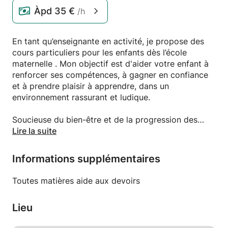
Àpd
35 €
/h
En tant qu’enseignante en activité, je propose des
cours particuliers pour les enfants dès l’école
maternelle . Mon objectif est d'aider votre enfant à
renforcer ses compétences, à gagner en confiance
et à prendre plaisir à apprendre, dans un
environnement rassurant et ludique.
Soucieuse du bien-être et de la progression des
jeunes, je m’adapte à leurs besoins et à leur rythme.
Lire la suite
N’hésitez pas à me contacter pour plus
d’informations ou pour organiser une première
Informations supplémentaires
rencontre.
Toutes matières aide aux devoirs
Disponible rapidement, avec des horaires flexibles
selon vos besoins.
Lieu