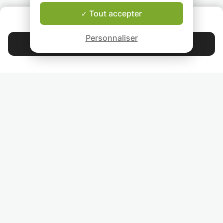
Souriante, ouvert
toujours à l'écout
Tout accepter
QUI SOMMES-NOUS ?
j'adapte mes cou
Garantie Le-Bon-Prof
besoins de chacu
Personnaliser
pour garantir une
Contacter Marie
progression effic
agréable. Mon obj
4.9
44 399
étoiles
avis
est de rendre
l'apprentissage d
russe vivant, inter
Lisez nos avis
et accessible, tou
respectant le ryt
de chaque élève.
RETROUVEZ-NOUS
Que vous souhait
INVITEZ VOS AMIS
apprendre pour l
plaisir, pour vos 
COURS PARTICULIERS DANS VOTRE PAYS :
ou pour des raiso
professionnelles, 
TROUVER UN PROF PARTICULIER DANS VOTRE VILLE :
là pour vous
accompagner av
enthousiasme et
bienveillance !