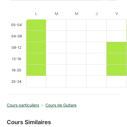
L
M
M
J
V
00-04
04-08
08-12
12-16
16-20
20-24
Cours particuliers
Cours de Guitare
Cours Similaires