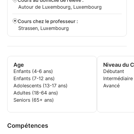
Cours au domicile de l'élève
:
avec confiance.
Autour de Luxembourg, Luxembourg
📩 N’hésitez pas à me contacter sur Apprentus pour
Cours chez le professeur
:
toute information complémentaire.
Strassen, Luxembourg
Age
Niveau du 
Enfants (4-6 ans)
Débutant
Enfants (7-12 ans)
Intermédiaire
Adolescents (13-17 ans)
Avancé
Adultes (18-64 ans)
Seniors (65+ ans)
Compétences