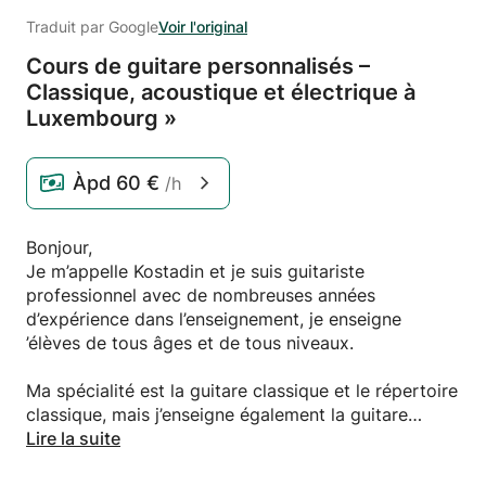
Traduit par Google
Voir l'original
Cours de guitare personnalisés –
Classique,
acoustique et électrique à
Luxembourg »
Àpd
60 €
/h
Bonjour,
Je m’appelle Kostadin et je suis guitariste
professionnel avec de nombreuses années
d’expérience dans l’enseignement, je enseigne
’élèves de tous âges et de tous niveaux.
Ma spécialité est la guitare classique et le répertoire
classique, mais j’enseigne également la guitare
acoustique et électrique dans différents styles.
Lire la suite
Dans mes cours, j’accorde une importance