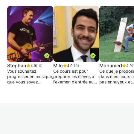
Stephan
Milo
Mohamed
4.9
(10)
4.9
(10)
4.9
(
Vous souhaitez
Ce cours est pour
Ce que je propos
progresser en musique,
préparer les élèves à
dans mes cours n
que vous soyez
l'examen d’entrée au
pas ennuyeux et
débutant ou confirmé ?
conservatoire. Vous
traditionnel, trop 
Je propose des cours
apprendrez les bases
ennuyeux et pas
adaptés à votre
pour jouer la guitare
toujours efficace.
niveau, vos envies et
classique et la théorie
Mes méthodes on
vos objectifs. Avec
musicale.
toujours donné
plusieurs années
d'excellents résul
d’expérience dans
Je suis diplômée du
mes étudiants, qu'
l'enseignement et la
conservatoire de
s'agisse du premi
pratique musicale, je
Luxembourg, premier
contact avec les