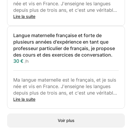
née et vis en France. J'enseigne les langues
depuis plus de trois ans, et c'est une véritable
passion. J'ai une expérience particulière de
Lire la suite
l'enseignement du français aux étudiants turcs
souhaitant intégrer des universités françaises,
Langue maternelle française et forte de
ainsi qu'aux anglophones désirant s'installer en
plusieurs années d'expérience en tant que
France. Je parle couramment cinq langues,
professeur particulier de français, je propose
dont l'anglais, l'espagnol et le turc, ce qui me
des cours et des exercices de conversation.
confère une solide expérience dans
30 €
/h
l'enseignement des langues. J'adore les
langues et les échanges culturels. Je suis
actuellement en formation pour obtenir un
Ma langue maternelle est le français, et je suis
diplôme bilingue. J'apprécie également
née et vis en France. J'enseigne les langues
l'histoire, les voyages et la biologie !
depuis plus de trois ans, et c'est une véritable
Les cours seront dispensés en turc, en anglais,
passion. J'ai une expérience particulière de
Lire la suite
en espagnol ou en français, selon la préférence
l'enseignement du français aux étudiants turcs
de l'élève. Le premier cours est consacré à
souhaitant intégrer des universités françaises,
l'identification des difficultés spécifiques de
ainsi qu'aux anglophones désirant s'installer en
l'élève, ce qui me permet d'adapter les leçons
Voir plus
France. Je parle couramment cinq langues,
à ses besoins individuels. Chaque élève a un
dont l'anglais, l'espagnol et le turc, ce qui me