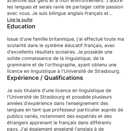
attentive aux gens et à mon environnement. J'adore
les langues et serais ravie de partager cette passion
avec vous. Je suis bilingue anglais-français et
possède également un bon niveau d'espagnol.
Lire la suite
Education
Pendant mon temps libre, j'apprends de nouvelles
langues. J'aime enseigner et aider mes élèves à
progresser. C'est pour moi une activité très
Issue d'une famille britannique, j'ai effectué toute ma
enrichissante. Je sais être patiente lorsque c'est
scolarité dans le système éducatif français, avec
nécessaire et je peux parfois aborder rapidement de
d'excellents résultats scolaires. Je possède une
nouveaux sujets linguistiques, selon l'élève. Je
solide connaissance de la linguistique, de la
m'adapte facilement à chaque personne.
grammaire et de l'orthographe, ayant obtenu une
licence en linguistique à l'Université de Strasbourg.
Expérience / Qualifications
Je suis titulaire d'une licence en linguistique de
l'Université de Strasbourg et possède plusieurs
années d'expérience dans l'enseignement des
langues en tant que professeur particulier auprès de
publics variés, notamment des expatriés et des
étrangers apprenant le français dans différents
pays. J'ai également enseigné l'anglais à de