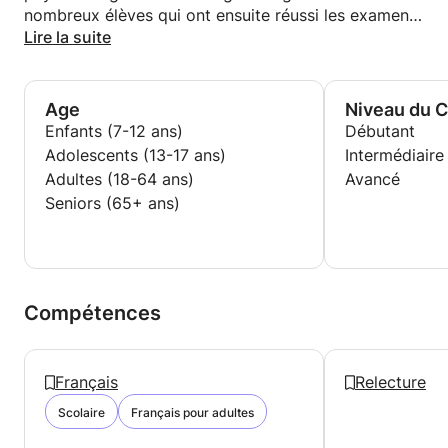
nombreux élèves qui ont ensuite réussi les examens
d'entrée dans les écoles internationales ou obtenu
Lire la suite
des certifications linguistiques.
Age
Niveau du 
Enfants (7-12 ans)
Débutant
Adolescents (13-17 ans)
Intermédiaire
Adultes (18-64 ans)
Avancé
Seniors (65+ ans)
Compétences
Français
Relecture
Scolaire
Français pour adultes