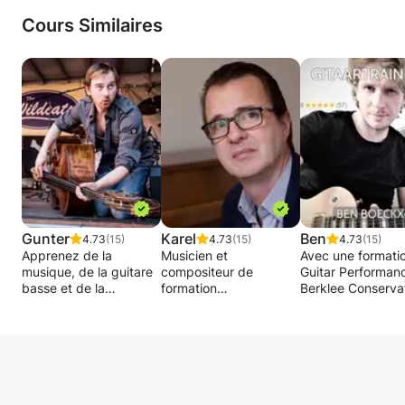
- Conduite à travers de jeunes chevaux /
chevaux à problèmes
Cours Similaires
- Traversez votre cheval
-Cavaletti
Gunter
Karel
Ben
4.73
(15)
4.73
(15)
4.73
(15)
Apprenez de la
Musicien et
Avec une formati
musique, de la guitare
compositeur de
Guitar Performan
basse et de la
formation
Berklee Conserva
contrebasse à votre
professionnelle
et une vaste
taille et à votre rythme.
possédant de
expérience en ta
Nous suivons votre
nombreuses années
guitariste rythmiq
rythme
d'expérience en tant
solo, je propose 
d'apprentissage et vos
que pédagogue
cours de guitare 
goûts musicaux.
motivé, il est toujours
mesure pour les
Jaco Pastorius, James
ouvert pour guider les
guitaristes acous