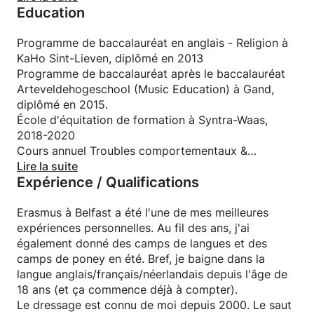
Education
est de faire de la musique : le chant et la guitare.
Depuis l'âge de 18 ans, j'ai joué et chanté dans
différents groupes.
Programme de baccalauréat en anglais - Religion à
KaHo Sint-Lieven, diplômé en 2013
Programme de baccalauréat après le baccalauréat
Arteveldehogeschool (Music Education) à Gand,
diplômé en 2015.
École d'équitation de formation à Syntra-Waas,
2018-2020
Cours annuel Troubles comportementaux &
traumatismes chez le cheval (2020-2021)
Lire la suite
Expérience / Qualifications
Erasmus à Belfast a été l'une de mes meilleures
expériences personnelles. Au fil des ans, j'ai
également donné des camps de langues et des
camps de poney en été. Bref, je baigne dans la
langue anglais/français/néerlandais depuis l'âge de
18 ans (et ça commence déjà à compter).
Le dressage est connu de moi depuis 2000. Le saut