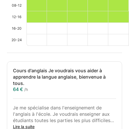
08-12
12-16
16-20
20-24
Cours d'anglais Je voudrais vous aider à
apprendre la langue anglaise, bienvenue à
tous.
64 €
/h
Je me spécialise dans l'enseignement de
l'anglais à l'école. Je voudrais enseigner aux
étudiants toutes les parties les plus difficiles
de la matière d'une manière simple, afin qu'ils
Lire la suite