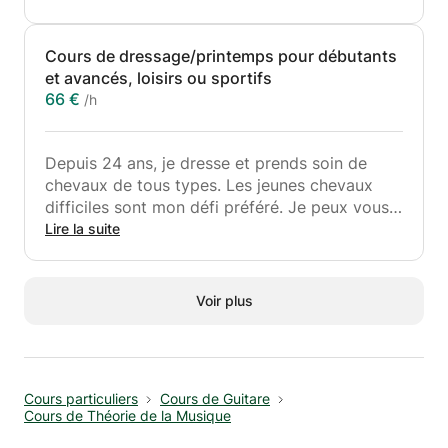
soient motivés pour commencer avec cette
belle langue.
Cours de dressage/printemps pour débutants
et avancés, loisirs ou sportifs
- Vocabulaire
66 €
/h
- Grammaire
- Parlant
- En écrivant
Depuis 24 ans, je dresse et prends soin de
- Écoute
chevaux de tous types. Les jeunes chevaux
- Lecture
difficiles sont mon défi préféré. Je peux vous
enseigner le dressage et les exercices à pied
Lire la suite
Donc, si vous avez des questions ou si vous
pour renforcer l'harmonie entre vous et votre
avez besoin d'aide, faites-le moi savoir, et
cheval. L'entraînement en vue de compétitions
j'espère vous voir bientôt !
est également possible.
Voir plus
Bien cordialement, Gwinny
- Entraînement de jeunes chevaux
- Entraînement des chevaux à problèmes
- Dressage de manière classique (pas
Cours particuliers
Cours de Guitare
traditionnelle !)
Cours de Théorie de la Musique
- Sauter au niveau personnalisé