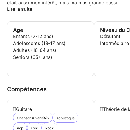
était aussi mon intérêt, mais ma plus grande passion
est d’entraîner des chevaux faciles et difficiles, ainsi
Lire la suite
que le cavalier.
Age
Niveau du 
Enfants (7-12 ans)
Débutant
Adolescents (13-17 ans)
Intermédiaire
Adultes (18-64 ans)
Seniors (65+ ans)
Compétences
Guitare
Théorie de 
Chanson & variétés
Acoustique
Pop
Folk
Rock