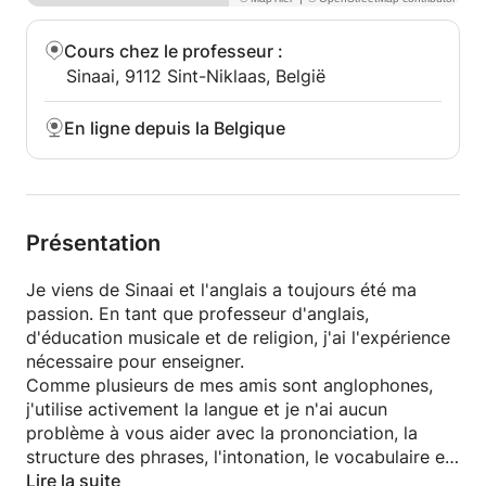
Cours chez le professeur
:
Sinaai, 9112 Sint-Niklaas, België
En ligne depuis la Belgique
Présentation
Je viens de Sinaai et l'anglais a toujours été ma
passion. En tant que professeur d'anglais,
d'éducation musicale et de religion, j'ai l'expérience
nécessaire pour enseigner.
Comme plusieurs de mes amis sont anglophones,
j'utilise activement la langue et je n'ai aucun
problème à vous aider avec la prononciation, la
structure des phrases, l'intonation, le vocabulaire et
la grammaire. Une autre de mes grandes passions
Lire la suite