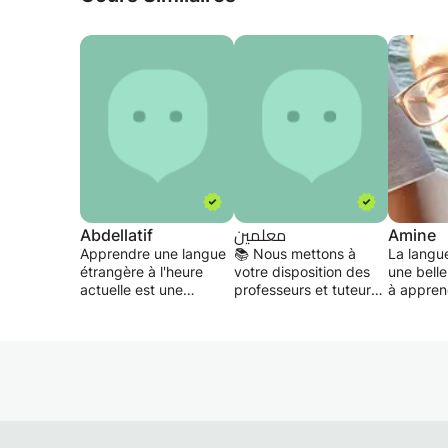
Abdellatif
معلمين
Amine
Apprendre une langue
📚 Nous mettons à
La langue
étrangère à l'heure
votre disposition des
une belle
actuelle est une
professeurs et tuteurs
à apprendr
nécessité urgente et un
particuliers
d'un petit
trésor précieux qu'il ne
📚 Ils rentrent à la
Je peux 
faut pas négliger et
maison 📚
enseigne
que nous devons faire
📚 Expérience.
française
de notre mieux pour
Efficacité Excellence
meilleure
l'obtenir le plus
💯%
que natif
rapidement possible.
📚 Primaire
Je peux a
afin que nous puissions
Intermédiaire
Riyad, d