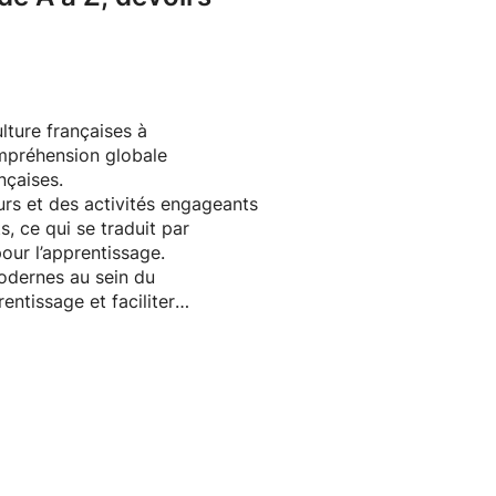
ulture françaises à
ompréhension globale
nçaises.
rs et des activités engageants
, ce qui se traduit par
ur l’apprentissage.
modernes au sein du
entissage et faciliter
r aligner les objectifs du programme
ente pour les étudiants.