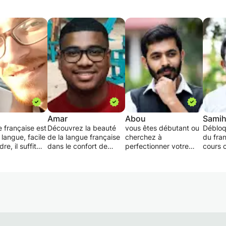
Amar
Abou
Sami
 française est
Découvrez la beauté
vous êtes débutant ou
Débloq
 langue, facile
de la langue française
cherchez à
du fra
e, il suffit
dans le confort de
perfectionner votre
cours 
 effort
votre maison. Avec des
aisance, ces cours
vous
cours personnalisés
privés en ligne de
Plonge
r la langue
adaptés à votre rythme
français vous offrent :
de la 
 de la
et à votre emploi du
culture
 façon, en tant
temps, vous gagnerez
✨ Enseignement
sophis
 français
en confiance et en
expert dispensé par un
notre 
ller partout à
aisance en un rien de
professeur de langues
frança
ans n'importe
temps.
chevronné avec plus
les ap