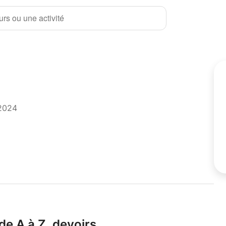
rs ou une activité
 2024
de A à Z,
devoirs