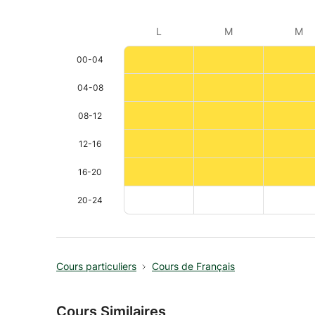
L
M
M
00-04
04-08
08-12
12-16
16-20
20-24
Cours particuliers
Cours de Français
Cours Similaires