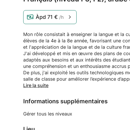
Àpd
71 €
/h
Mon rôle consistait à enseigner la langue et la c
élèves de la 4e à la 8e année, favorisant une c
et l'appréciation de la langue et de la culture fra
J'ai développé et mis en œuvre des plans de cou
adaptés aux besoins et aux intérêts des étudiants
une compréhension et un enthousiasme accrus po
De plus, j'ai exploité les outils technologiques 
salle de classe pour améliorer l’expérience d’appr
opportunités d’apprentissage interactives.
Lire la suite
J'ai également collaboré avec des collègues pou
et assurer une expérience d’apprentissage cohér
Informations supplémentaires
Gérer tous les niveaux
Lieu