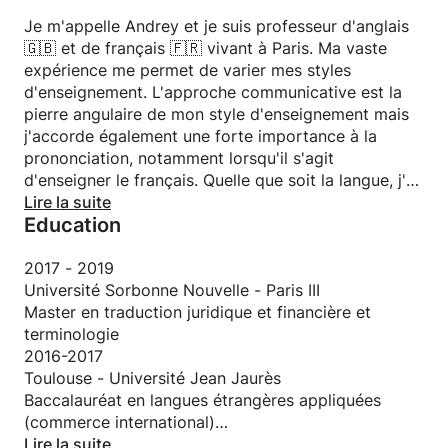
français vivant à Paris. Mon expérience me permet
Je m'appelle Andrey et je suis professeur d'anglais
de varier mes méthodes d'enseignement. L'approche
🇬🇧 et de français 🇫🇷 vivant à Paris. Ma vaste
communicative est la pierre angulaire de ma
expérience me permet de varier mes styles
pédagogie, mais j'accorde également une grande
d'enseignement. L'approche communicative est la
importance à la prononciation, en particulier
pierre angulaire de mon style d'enseignement mais
lorsqu'il s'agit d'enseigner le français. Pour toute
j'accorde également une forte importance à la
langue, j'ai tendance à choisir des supports
prononciation, notamment lorsqu'il s'agit
pédagogiques qui correspondent aux intérêts
d'enseigner le français. Quelle que soit la langue, j'ai
personnels ou professionnels de l'élève.
tendance à sélectionner du matériel pédagogique
Lire la suite
Education
qui correspond aux intérêts personnels ou
Jetez un œil à quelques-uns des avis laissés par
professionnels de l'étudiant.
mes élèves ci-dessous.
2017 - 2019
Jetez un œil à certaines de mes critiques (elles ne
Université Sorbonne Nouvelle - Paris III
sont pas toutes ici) et laissez-les vous décrire le
Master en traduction juridique et financière et
tableau.
terminologie
2016-2017
Concernant mon parcours, je suis diplômé en
Toulouse - Université Jean Jaurès
enseignement du français et de l'anglais, et j'ai
Baccalauréat en langues étrangères appliquées
également étudié la traduction juridique et le droit
(commerce international)
informatique. Je suis baignée dans l'enseignement
2013-2014
Lire la suite