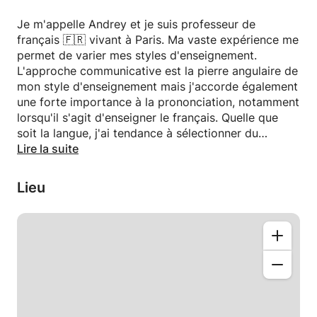
Je m'appelle Andrey et je suis professeur de
français 🇫🇷 vivant à Paris. Ma vaste expérience me
permet de varier mes styles d'enseignement.
L'approche communicative est la pierre angulaire de
mon style d'enseignement mais j'accorde également
une forte importance à la prononciation, notamment
lorsqu'il s'agit d'enseigner le français. Quelle que
soit la langue, j'ai tendance à sélectionner du
matériel pédagogique qui correspond aux intérêts
Lire la suite
personnels ou professionnels de l'étudiant.
Lieu
Jetez un œil à certaines de mes critiques ci-dessous
(elles ne sont pas toutes ici) et laissez-les vous
brosser le tableau.
Concernant mon parcours, je suis diplômé en
enseignement du français et de l'anglais, et j'ai
également étudié la traduction juridique et le droit
informatique. Je suis baignée dans l'enseignement