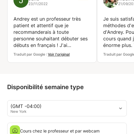
23/11/2022
21/09/20
Andrey est un professeur très
Je suis satisf
patient et attentif que je
méthodes d'
recommanderais à toute
d'Andrey. Pou
personne souhaitant débuter ses
cours quand j
débuts en français ! J'ai
énorme plus.
récemment déménagé à Paris et
travailler en 
Traduit par Google :
Voir l'original
Traduit par Googl
je trouve déjà efficace son
de nombreux 
approche consistant à se
moments de s
concentrer simultanément sur le
professeur v
vocabulaire + la grammaire + la
Je recommand
prononciation.
d'Andrey aux
Disponibilité semaine type
souhaitant a
nouvelle lang
(GMT -04:00)
New York
Cours chez le professeur et par webcam