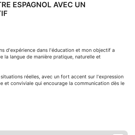
TRE ESPAGNOL AVEC UN
IF
ns d'expérience dans l'éducation et mon objectif a
re la langue de manière pratique, naturelle et
tuations réelles, avec un fort accent sur l'expression
e et conviviale qui encourage la communication dès le
e consiste pas seulement à mémoriser des règles, mais
udiant tout au long de son parcours et de lui fournir les
e en utilisant l'espagnol dans des contextes réels.