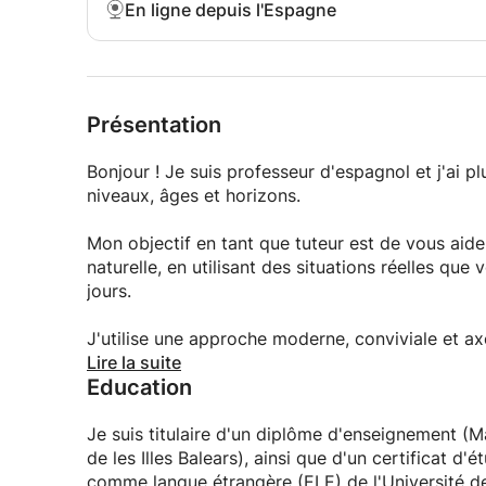
En ligne depuis l'Espagne
Présentation
Bonjour ! Je suis professeur d'espagnol et j'ai 
niveaux, âges et horizons.
Mon objectif en tant que tuteur est de vous aid
naturelle, en utilisant des situations réelles qu
jours.
J'utilise une approche moderne, conviviale et axé
assurance est l'un des objectifs les plus import
Lire la suite
Education
Mes cours se déroulent dans une ambiance déte
des activités adaptées à vos centres d'intérêt e
expression orale, préparer un voyage, un entre
Je suis titulaire d'un diplôme d'enseignement (Ma
espagnol, je suis là pour vous accompagner !
de les Illes Balears), ainsi que d'un certificat 
comme langue étrangère (ELE) de l'Université d