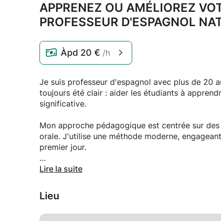
APPRENEZ OU AMÉLIOREZ VO
PROFESSEUR D'ESPAGNOL NAT
Àpd
20 €
/h
Je suis professeur d'espagnol avec plus de 20 a
toujours été clair : aider les étudiants à apprend
significative.
Mon approche pédagogique est centrée sur des si
orale. J'utilise une méthode moderne, engageant
premier jour.
Je crois sincèrement qu’apprendre une langue n
Lire la suite
à la vivre, à l’utiliser et à profiter du voyage.
Lieu
Je suis passionné par le fait de guider chaque ét
outils dont il a besoin pour se sentir en confianc