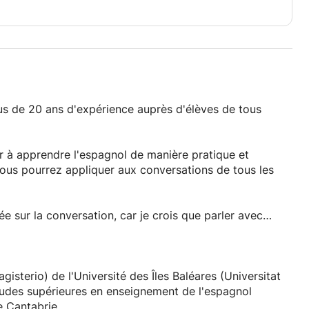
plus de 20 ans d'expérience auprès d'élèves de tous
er à apprendre l'espagnol de manière pratique et
e vous pourrez appliquer aux conversations de tous les
e sur la conversation, car je crois que parler avec
ants lorsqu'on apprend une langue.
ndue, avec des supports pédagogiques actualisés et
t à vos besoins. Que vous souhaitiez améliorer votre
tien d'embauche ou simplement gagner en confiance en
gisterio) de l'Université des Îles Baléares (Universitat
d'études supérieures en enseignement de l'espagnol
e Cantabrie.