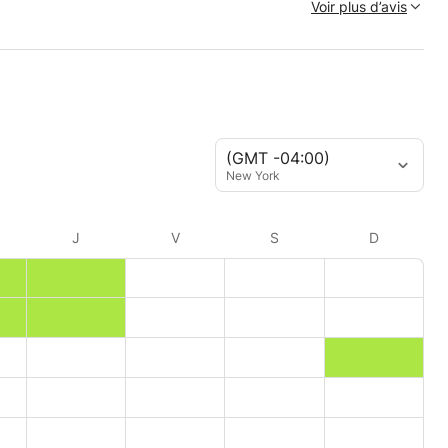
Voir plus d’avis
(GMT -04:00)
New York
J
V
S
D