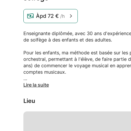
Àpd
72 €
/h
Enseignante diplômée, avec 30 ans d'expérience professionnelle done des cours de violon, de piano et
de solfège à des enfants et des adultes.
Pour les enfants, ma méthode est basée sur le
orchestral, permettant à l'élève, de faire partie d'un ensemble.
ans) de commencer le voyage musical en apprenan
comptes musicaux.
Les adultes peuvent avec l'accompagnement musi
Lire la suite
Lieu