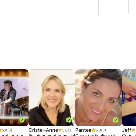
Cristel-Anne
Pantea
Jeff
5.0
(3)
5.0
(3)
5.0
(3)
prof. auteur
Enseignement convivial
Cours particuliers de
Cours 