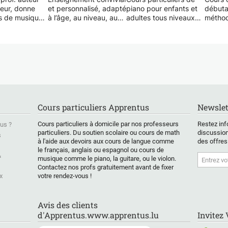
eur, donne
et personnalisé, adapté
piano pour enfants et
débutan
s de musique
à l’âge, au niveau, au
adultes tous niveaux
méthod
et individuel
rythme, au style, aux
.préparation aux
permet
tants et
besoins, objectifs et
examens.
solfèg
 enfants et
envies de l’élève (avec
Face à face et en ligne.
tout en
avec solfège
ou sans solfège).
Programmes
l'instr
pour :
individuels basés sur la
étant 
 acoustique et
Méthode efficace,
préférence de
des ba
lectrique,
progrès rapides,
l'étudiant.
ainsi q
 Keyboard,
résultats immédiats
Langue: français.
J'adapt
on aux
avec des élèves
Français (base). persan
foncti
Cours particuliers Apprentus
Newslet
piano,
démotivés.
Théorie de la musique.
progre
e, Percussion
Méthode pédagogique
envies.
Cours particuliers à domicile par nos professeurs
Restez inf
us ?
 bec, Chant
Aide à la préparation
originale et innovante.
particuliers. Du soutien scolaire ou cours de math
discussion
s
ce
d'examens, concours,
chansons, musique et
N'hési
à l'aide aux devoirs aux cours de langue comme
des offres
nement
auditions, concerts...
jeux
contac
le français, anglais ou espagnol ou cours de
f depuis 2001,
(Titulaire du Grand-Prix
détails
&
musique comme le piano, la guitare, ou le violon.
de l'oreille
d'Excellence avec
plaisir
Contactez nos profs gratuitement avant de fixer
,
Palmes et Croix du
x
votre rendez-vous !
pement du
Mérite Musical au titre
du rythme,
de Maître dans l'Art de
e
l'Enseignement).
Avis des clients
sation et de
d'Apprentus.www.apprentus.lu
Invitez
on, patient et