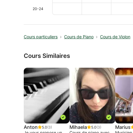
20-24
Cours particuliers
Cours de Piano
Cours de Violon
Cours Similaires
Anton
Mihaela
Marius
5.0
(3)
5.0
(3)
Je vous propose un
Cours de piano avec
Musicien 