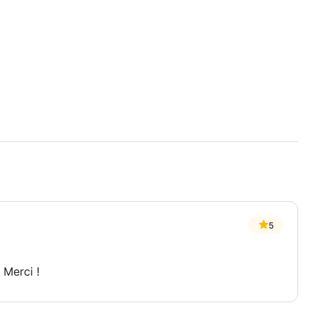
5
 Merci !