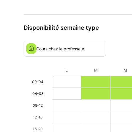
Disponibilité semaine type
Cours chez le professeur
L
M
M
00-04
04-08
08-12
12-16
16-20