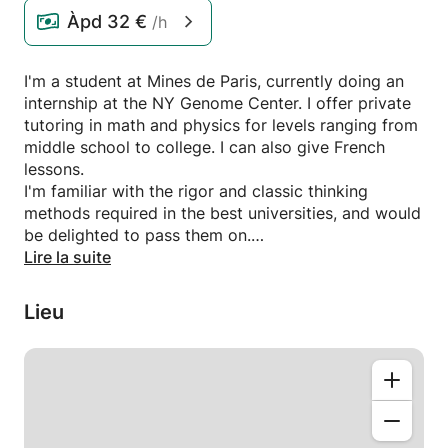
Àpd
32 €
/h
I'm a student at Mines de Paris, currently doing an
internship at the NY Genome Center. I offer private
tutoring in math and physics for levels ranging from
middle school to college. I can also give French
lessons.
I'm familiar with the rigor and classic thinking
methods required in the best universities, and would
be delighted to pass them on.
Whether it's maths or physics, it's always the same
Lire la suite
reasoning that comes back, the trick is to know
what it is and how to apply it!
Lieu
I can travel on weekdays or weekends.
I hope I've proved to you that I'm serious and able
to make you improve,
Martin
Je suis étudiant aux Mines de Paris, actuellement en