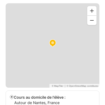
Créer vos premières pages web en HTML/CSS
Manipuler des langages comme JavaScript ou Ruby
Résoudre des problèmes et penser “comme un
développeur”
Je m’adapte à votre niveau, vos besoins (initiation,
remise à niveau, projet perso, reconversion) et votre
rythme. L’objectif : progresser efficacement et en
confiance, dans un cadre bienveillant.
|
Cours au domicile de l'élève
:
Autour de Nantes, France