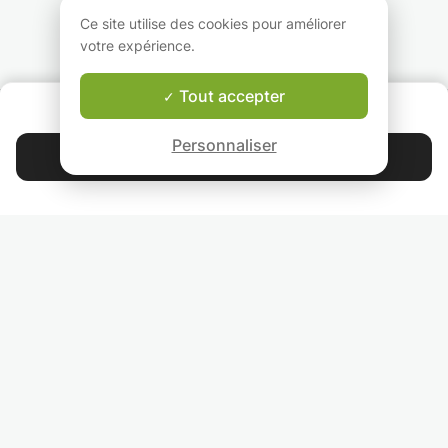
qui leur sera utiles dans
élèves allant de l
une classe supérieure.
primaire à la term
Ce site utilise des cookies pour améliorer
ou les aider dans 
votre expérience.
devoirs.
Tout accepter
QUI SOMMES-NOUS ?
Garantie Le-Bon-Prof
Personnaliser
Contacter Maelie
4.9
44 397
étoiles
avis
Lisez nos avis
RETROUVEZ-NOUS
INVITEZ VOS AMIS
COURS PARTICULIERS DANS VOTRE PAYS :
TROUVER UN PROF PARTICULIER DANS VOTRE VILLE :