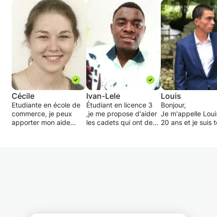
Cécile
Ivan-Lele
Louis
Etudiante en école de
Étudiant en licence 3
Bonjour,
commerce, je peux
,je me propose d'aider
Je m'appelle Louis,
apporter mon aide
les cadets qui ont des
20 ans et je suis 
pour des élèves aillant
lacunes dans les
juste sorti de é a
besoin de davantage
disciplines
de classe prépara
d'explications, d'un
scientifiques. L'objectif
aux grandes écol
approfondissement ou
de ce programme
d'ingénieur. Je va
d'une mise à niveau en
étant de leur inculquer
Centrale Nantes
mathématiques.
le maximum de
l'année prochaine
Je suis disponible tous
techniques
souhaite dès
les jours en deuxième
scientifiques
Septembre duran
partie d'après midi et
(mathématiques,
temps libre donn
soirée jusqu'à Noël.
physique ou chimie)
cours particuliers