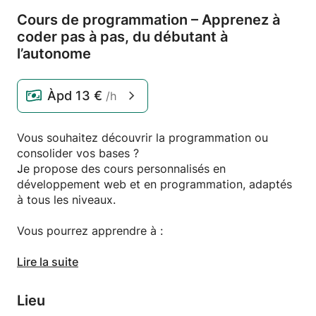
Cours de programmation – Apprenez à
coder pas à pas,
du débutant à
l’autonome
Àpd
13 €
/h
Vous souhaitez découvrir la programmation ou
consolider vos bases ?
Je propose des cours personnalisés en
développement web et en programmation, adaptés
à tous les niveaux.
Vous pourrez apprendre à :
Comprendre les bases de la logique informatique
Lire la suite
Écrire du code lisible et structuré
Lieu