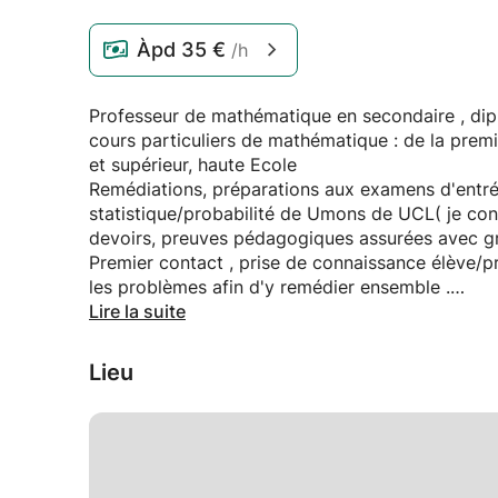
Àpd
35 €
/h
Professeur de mathématique en secondaire , dip
cours particuliers de mathématique : de la premi
et supérieur, haute Ecole
Remédiations, préparations aux examens d'entré
statistique/probabilité de Umons de UCL( je conn
devoirs, preuves pédagogiques assurées avec gr
Premier contact , prise de connaissance élève/pro
les problèmes afin d'y remédier ensemble .
N’hésitez pas à me contacter pour tout renseig
Lire la suite
Lieu