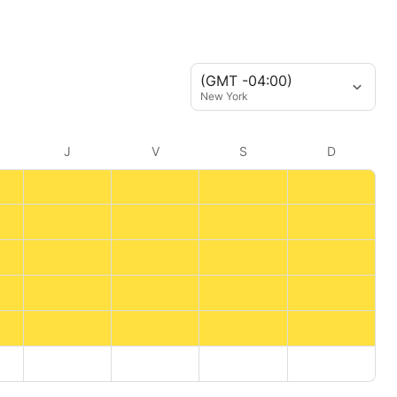
(GMT -04:00)
New York
J
V
S
D