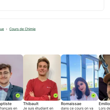
t préparées en amont avec l'élève. La préparation
coupage des temps forts de la séance et le suivi de la
que
Cours de Chimie
écédentes et à vérifier les acquis. Ensuite, un
lles notions qui seront testées à travers des
s derniers permettra de procéder à un bilan des
ptiste
Thibault
Romaissae
Emilio
français en
Je suis étudiant en
dans ce cours on va
Lors d