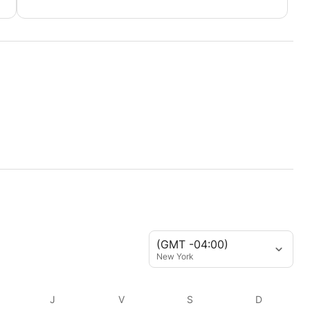
(GMT -04:00)
New York
J
V
S
D