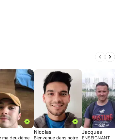
Nicolas
Jacques
Nou
e ma deuxième
Bienvenue dans notre
ENSEIGNANT
Je s