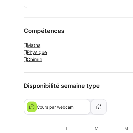
Compétences
Maths
Physique
Chimie
Disponibilité semaine type
Cours par webcam
L
M
M