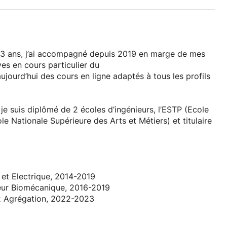
33 ans, j’ai accompagné depuis 2019 en marge de mes
ves en cours particulier du
ujourd’hui des cours en ligne adaptés à tous les profils
 suis diplômé de 2 écoles d’ingénieurs, l’ESTP (Ecole
e Nationale Supérieure des Arts et Métiers) et titulaire
iences durant les stages en entreprise, je suis en
x élèves.
, je suis équipé d'une tablette numérique pour faciliter
 et Electrique, 2014-2019
 différentes plateformes de
ieur Biomécanique, 2016-2019
2 Agrégation, 2022-2023