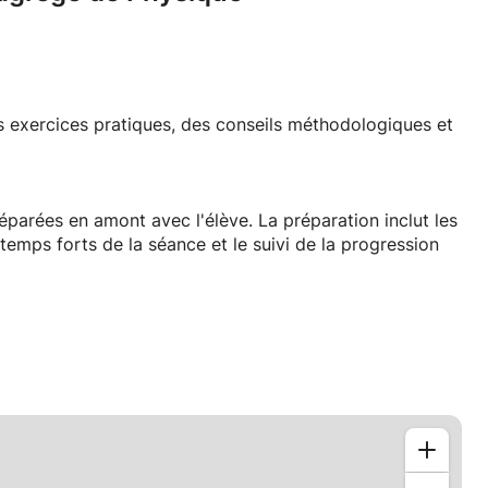
s exercices pratiques, des conseils méthodologiques et
éparées en amont avec l'élève. La préparation inclut les
emps forts de la séance et le suivi de la progression
édentes et à vérifier les acquis. Ensuite, un temps est
qui seront testées à travers des exercices adaptés.
 procéder à un bilan des progrès de l'élève.