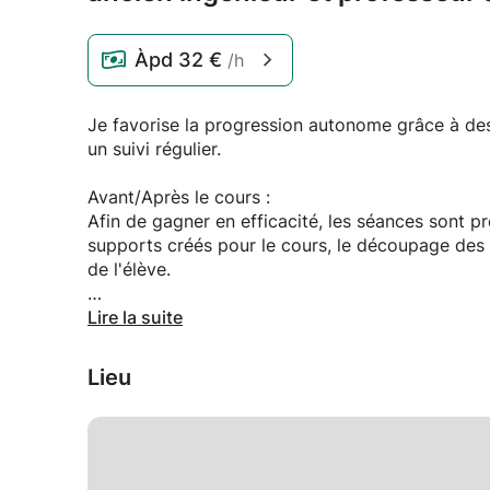
Àpd
32 €
/h
Je favorise la progression autonome grâce à de
un suivi régulier.
Avant/Après le cours :
Afin de gagner en efficacité, les séances sont pr
supports créés pour le cours, le découpage des t
de l'élève.
Pendant le cours :
Lire la suite
Le début est consacré au rappel des notions préc
dédié à la compréhension des nouvelles notions 
Lieu
Enfin, la correction de ces derniers permettra de