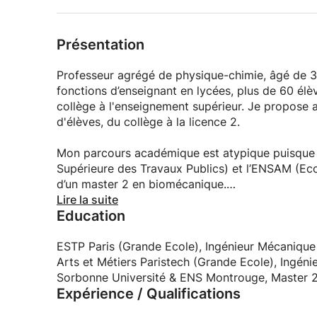
Présentation
Professeur agrégé de physique-chimie, âgé de 
fonctions d’enseignant en lycées, plus de 60 élè
collège à l'enseignement supérieur. Je propose a
d'élèves, du collège à la licence 2.
Mon parcours académique est atypique puisque je
Supérieure des Travaux Publics) et l’ENSAM (Ecol
d’un master 2 en biomécanique.
Grâce aux connaissances acquises et à mes expér
Lire la suite
Education
mesure de proposer un enseignement concret au
Ayant enseigné en ligne durant la pandémie Covid
ESTP Paris (Grande Ecole), Ingénieur Mécanique
la prise de notes et je travaille couramment sur
Arts et Métiers Paristech (Grande Ecole), Ingén
visioconférences.
Sorbonne Université & ENS Montrouge, Master 
Expérience / Qualifications