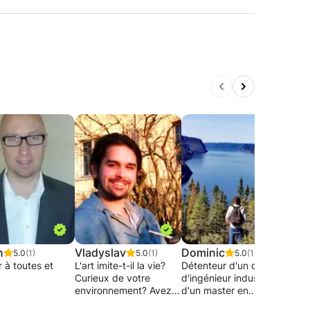
n
Vladyslav
Dominic
Nee
5.0
(1)
5.0
(1)
5.0
(1)
 à toutes et
L'art imite-t-il la vie?
Détenteur d'un diplôme
Neeh
Curieux de votre
d'ingénieur industriel et
prof
environnement? Avez-
d'un master en
prop
é BAC + 3 en
vous le sentiment que
sciences de gestion, je
prog