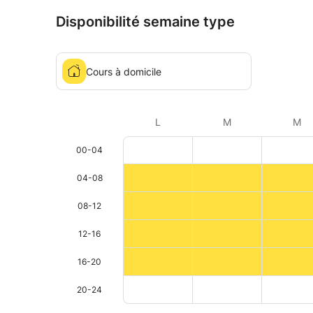
Disponibilité semaine type
Cours à domicile
L
M
M
00-04
04-08
08-12
12-16
16-20
20-24