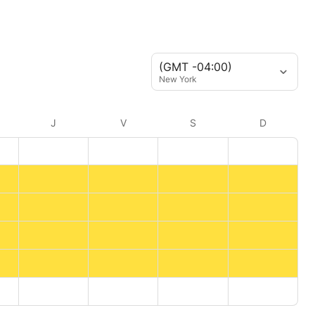
(GMT -04:00)
New York
J
V
S
D