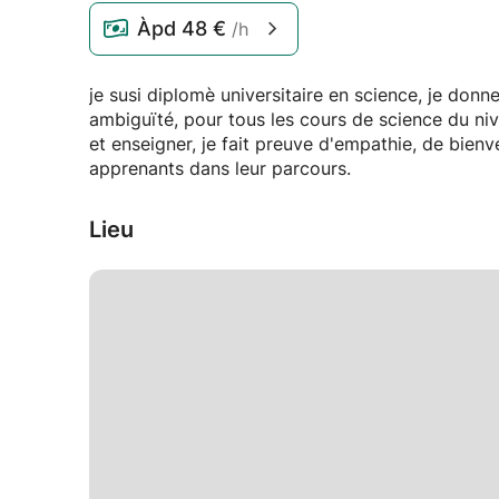
Àpd
48 €
/h
je susi diplomè universitaire en science, je donne des explications claires
ambiguïté, pour tous les cours de science du niveau du lycée et prépration au bac. J' aime transmettre
et enseigner, je fait preuve d'empathie, de bien
apprenants dans leur parcours.
Lieu