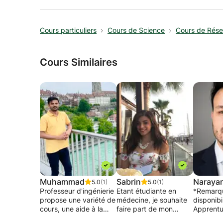
Cours particuliers
Cours de Science
Cours de Rése
Cours Similaires
Muhammad
Sabrin
Naraya
5.0
(1)
5.0
(1)
Professeur d'ingénierie
Etant étudiante en
*Remarq
propose une variété de
médecine, je souhaite
disponibi
cours, une aide à la
faire part de mon
Apprentu
préparation des
savoir en Chimie,
peut-être