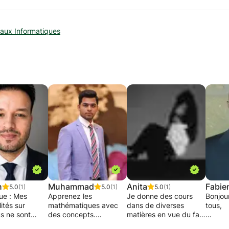
aux Informatiques
n
Muhammad
Anita
Fabie
5.0
(1)
5.0
(1)
5.0
(1)
ue : Mes
Apprenez les
Je donne des cours
Bonjour
lités sur
mathématiques avec
dans de diverses
tous,
s ne sont
des concepts.
matières en vue du fait
 pas à jour.
Les mathématiques
que mes
Diplom