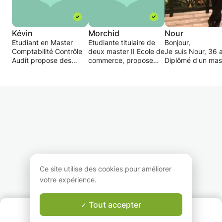
Kévin
Morchid
Nour
Etudiant en Master
Etudiante titulaire de
Bonjour,
Comptabilité Contrôle
deux master II Ecole de
Je suis Nour, 36 
Audit propose des
commerce, propose
Diplômé d'un mas
cours de
des cours autour du
administration de
mathématiques et/ou
domaine de la Finance
affaires (MBA) de
de comptabilité pour
d'entreprise de
l'université Herio
collégiens, lycéens
manière pédagogique
(école de comme
(quel que soit la série)
et plus ou moins
d'Edimbourg). J'a
ainsi qu'aux en BTS,
simple.
de 10 ans d'expé
DUT et Licence afin de
dans l'environne
les aider à renforcer
Le cours
des sociétés méd
leurs compétences
d'investissement
internationales.
dans ces filières et les
s'articule
préparer à leurs
principalement autour
Mes services
examens.
des choix
pourraient être
Ce site utilise des cookies pour améliorer
d'investissement, et
présentés comme
votre expérience.
des méthodes utilisés
pour faire ces choix.
Cours privés, des
aux étudiants ou 
Tout accepter
QUI SOMMES-NOUS ?
Le cours de
ceux qui souhaite
Garantie Le-Bon-Prof
financement traite les
enrichir leurs