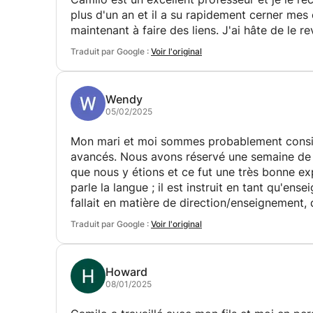
plus d'un an et il a su rapidement cerner me
maintenant à faire des liens. J'ai hâte de le re
Traduit par Google :
Voir l'original
Wendy
05/02/2025
Mon mari et moi sommes probablement cons
avancés. Nous avons réservé une semaine de
que nous y étions et ce fut une très bonne ex
parle la langue ; il est instruit en tant qu'ensei
fallait en matière de direction/enseignement,
très bon, ce qui a été utile les quelques fois
Traduit par Google :
Voir l'original
anglais. C'est aussi une personne très gentil
comme professeur et j'imagine qu'il serait to
qu'avec des locuteurs avancés.
Howard
08/01/2025