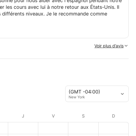
ersonne pour nous aider avec l'espagnol pendant notre
 les cours avec lui à notre retour aux États-Unis. Il
os différents niveaux. Je le recommande comme
Voir plus d’avis
(GMT -04:00)
New York
J
V
S
D