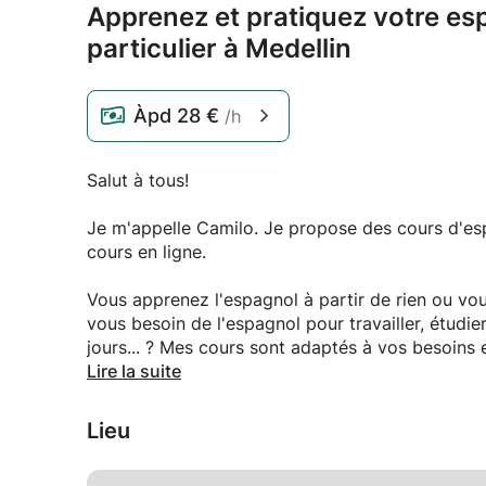
Apprenez et pratiquez votre es
particulier à Medellin
Àpd
28 €
/h
Salut à tous!
Je m'appelle Camilo. Je propose des cours d'esp
cours en ligne.
Vous apprenez l'espagnol à partir de rien ou v
vous besoin de l'espagnol pour travailler, étudi
jours... ? Mes cours sont adaptés à vos besoins e
Lire la suite
N'hésitez pas à me contacter si vous avez des q
Lieu
Je suis dans l'attente de votre réponse!
Camille