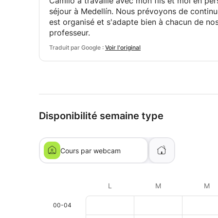
Camilo a travaillé avec mon fils et moi en p
séjour à Medellín. Nous prévoyons de continuer
est organisé et s'adapte bien à chacun de n
professeur.
Traduit par Google :
Voir l'original
Disponibilité semaine type
Cours par webcam
L
M
M
00-04