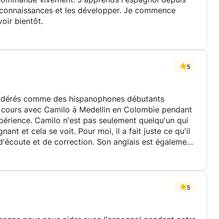
s connaissances et les développer. Je commence
voir bientôt.
5
idérés comme des hispanophones débutants
 cours avec Camilo à Medellin en Colombie pendant
périence. Camilo n'est pas seulement quelqu'un qui
gnant et cela se voit. Pour moi, il a fait juste ce qu'il
 d'écoute et de correction. Son anglais est également
 où il était plus logique de demander/répondre en
le et agréable à côtoyer. Je le recommande vivement
ut aussi bon professeur avec de vrais débutants
5