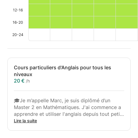
12-16
16-20
20-24
Cours particuliers d'Anglais pour tous les
niveaux
20 €
/h
🎓Je m’appelle Marc, je suis diplômé d’un
Master 2 en Mathématiques. J'ai commence a
apprendre et utiliser l'anglais depuis tout petit,
je l'utiliser durant mes études et mon travail,
Lire la suite
cela m'as permis d’être bilingue en anglais.
Pour cela je propose de partager ma