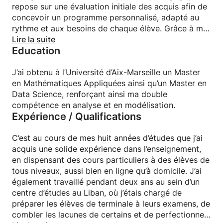
repose sur une évaluation initiale des acquis afin de
concevoir un programme personnalisé, adapté au
rythme et aux besoins de chaque élève. Grâce à ma
double compétence en mathématiques et en data
Lire la suite
Education
science, je peux également accompagner les
étudiants dans leurs projets universitaires en
statistiques, programmation ou analyse de données.
J’ai obtenu à l’Université d’Aix-Marseille un Master
en Mathématiques Appliquées ainsi qu’un Master en
Data Science, renforçant ainsi ma double
compétence en analyse et en modélisation.
Expérience / Qualifications
C’est au cours de mes huit années d’études que j’ai
acquis une solide expérience dans l’enseignement,
en dispensant des cours particuliers à des élèves de
tous niveaux, aussi bien en ligne qu’à domicile. J’ai
également travaillé pendant deux ans au sein d’un
centre d’études au Liban, où j’étais chargé de
préparer les élèves de terminale à leurs examens, de
combler les lacunes de certains et de perfectionner