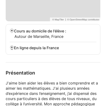
• Étudiants en supérieur qui veulent réussir leurs
partiels en maths / statistiques / informatiques
(python).
|
⏰ Disponibilités
• En soirée en semaine et c'est possible en journée
Cours au domicile de l'élève
:
certain jours de la semaine
Autour de Marseille, France
• Week-ends
• Vacances scolaires (possibilité de stages de
En ligne depuis la France
révision en petit groupe).
Présentation
J'aime bien aider les élèves a bien comprendre et a
aimer les mathématiques. J'ai plusieurs années
d’expérience dans l’enseignement, j’ai dispensé des
cours particuliers à des élèves de tous niveaux, du
collège à l’université. Mon approche pédagogique