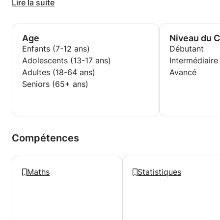
les connaissances des plus avancés. Cette
Lire la suite
expérience m’a permis de développer une
pédagogie adaptée à chaque profil, alliant rigueur,
écoute et accompagnement personnalisé.
Age
Niveau du 
Enfants (7-12 ans)
Débutant
Adolescents (13-17 ans)
Intermédiaire
Adultes (18-64 ans)
Avancé
Seniors (65+ ans)
Compétences
Maths
Statistiques