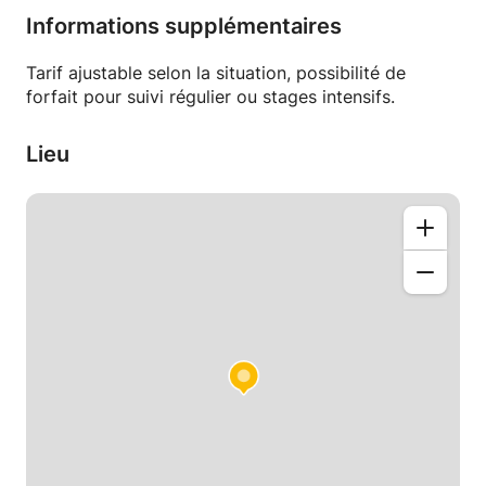
Informations supplémentaires
📍 Zones d’intervention
• À domicile : Marseille
Tarif ajustable selon la situation, possibilité de
• En visio : partout en France (cours par
forfait pour suivi régulier ou stages intensifs.
visioconférence, support partagé, exercices
envoyés après le cours).
Lieu
🧠 Ma méthode
• Reprise des bases pour combler les lacunes
• Explications simples + exemples concrets
• Exercices ciblés pour préparer les contrôles,
examens, bac, partiels etc
• Mise en place d’une méthode de travail (fiche,
gestion du temps, rédaction)
🧮 Pour qui ?
• Élèves en difficulté qui veulent remonter leurs
notes
• Élèves qui visent une bonne mention au Brevet /
Bac