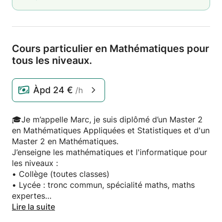
Cours particulier en Mathématiques pour
tous les niveaux.
Àpd
24 €
/h
🎓Je m’appelle Marc, je suis diplômé d’un Master 2
en Mathématiques Appliquées et Statistiques et d'un
Master 2 en Mathématiques.
J’enseigne les mathématiques et l'informatique pour
les niveaux :
• Collège (toutes classes)
• Lycée : tronc commun, spécialité maths, maths
expertes
• Supérieur : BTS, BUT, Licence, écoles privées
Lire la suite
(probas, stats, analyse, algèbre, etc.)