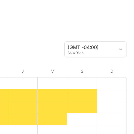
(GMT -04:00)
New York
J
V
S
D