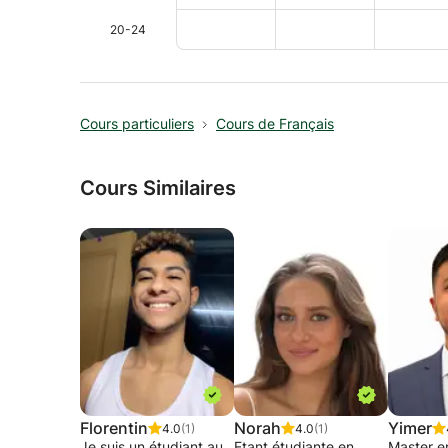
20-24
Cours particuliers
Cours de Français
Cours Similaires
Florentin
Norah
Yimer
4.0
(1)
4.0
(1)
Je suis un étudiant au
Etant étudiante en
Master e