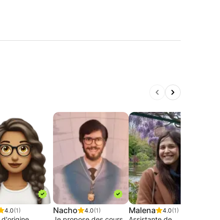
Nacho
Malena
Pal
4.0
(1)
4.0
(1)
4.0
(1)
 d'origine
Je propose des cours
Assistante de
Cours