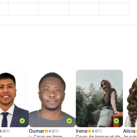
Oumar
Irene
Alicia
4.0
(1)
4.0
(1)
4.0
(1)
n
✨ Cours en ligne
Cours de langue et de
Je suis