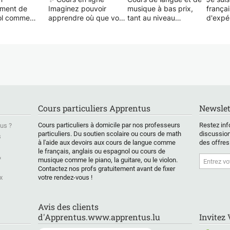
ement de
Imaginez pouvoir
musique à bas prix,
frança
ol comme
apprendre où que vous
tant au niveau
d'expé
econde,
soyez, à tout moment.
professionnel qu'à tous
cours 
en langues
Avec les cours en ligne,
les niveaux. Enseignant
adultes
es anglais-
vous n'êtes pas
avec des années
Depuis 
 Passionné par
simplement en contact
d'expérience dans les
mes ét
er, empathique
avec un professeur ;
académies et donnant
Royaum
ique avec
vous êtes en contact
des cours particuliers.
des cou
7 ans
avec quelqu'un qui est
J'adapte les cours en
tous le
nce. Je suis
là pour vous guider,
fonction des besoins
tous le
table à toutes
vous motiver et vous
que chaque élève aura.
prépar
Cours particuliers Apprentus
Newslet
soutenir. Que vous
certific
nnements. Je
soyez chez vous, dans
DELF/D
Cours particuliers à domicile par nos professeurs
Restez inf
us ?
harge de la
un café ou en voyage,
Cambri
particuliers. Du soutien scolaire ou cours de math
discussion
s
œuvre des
vous pouvez
sont fl
à l'aide aux devoirs aux cours de langue comme
des offres
s technologies
progresser à votre
s'adap
le français, anglais ou espagnol ou cours de
es dans
rythme. Il suffit de
de cha
&
musique comme le piano, la guitare, ou le violon.
nement et
votre curiosité et d'un
élèves.
Contactez nos profs gratuitement avant de fixer
issage, je
peu de persévérance,
x
votre rendez-vous !
sse aux
et ensemble, nous
s de
ferons des progrès
e dans le
remarquables.
Avis des clients
 académique,
d'Apprentus.www.apprentus.lu
Invitez
nement des
👥 Cours en personne