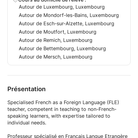
I come to your place
Autour de Luxembourg, Luxembourg
French with ludic games for children - because they
Autour de Mondorf-les-Bains, Luxembourg
are in holidays!;)
Autour de Esch-sur-Alzette, Luxembourg
ADULTS: you are adult and you would like to learn
French during your holidays? Holidays' session
Autour de Moutfort, Luxembourg
possible, intensive or not! OR you are in telework or
Autour de Remich, Luxembourg
freelance or atypic work shifts (morning/night,
Autour de Bettembourg, Luxembourg
hospitality jobs, health jobs, etc.) or retired or for
Autour de Mersch, Luxembourg
any reason and you have time every morning or
every afternoon for a French session during one
week?
We could possibly even make an intensive session
from 5pm-8pm in one week, contact me for
Présentation
availabilities
- Next session EACH MONDAY - For booking it's
Specialised French as a Foreign Language (FLE)
10h+5h because it's a session and the website takes
teacher, competent in teaching to non-French-
his own fees
speaking learners, with expertise tailored to
Please contact me for more details
individual needs.
Si vous souhaitez apprendre le français pendant une
Professeur spécialisé en Français Langue Etrangère