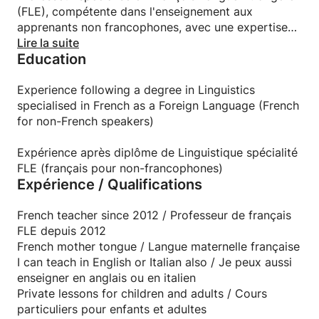
semaine de vacances, je vous propose une session
(FLE), compétente dans l'enseignement aux
de français :
apprenants non francophones, avec une expertise
10h-13h ou 14h-17h du lundi au vendredi - ou du
adaptée aux besoins individuels.
Lire la suite
mardi au samedi -
Education
Session de 15h de cours par semaine
Tous niveaux
Experience following a degree in Linguistics
Il est possible de faire un cours pour plusieurs
specialised in French as a Foreign Language (French
enfants, si vous êtes des parents amis par exemple
for non-French speakers)
et que vous souhaitez que vos enfants apprennent -
débutent ou améliorent - le français en même temps
Expérience après diplôme de Linguistique spécialité
en session de vacances !
FLE (français pour non-francophones)
Je me déplace chez vous
Expérience / Qualifications
Jeux ludiques pour les enfants - car ils sont en
vacances !;)
French teacher since 2012 / Professeur de français
Adultes : vous êtes adulte et vous souhaitez
FLE depuis 2012
apprendre le français sur vos vacances ? Session de
French mother tongue / Langue maternelle française
vacances possible, intensive ou non ! OU vous êtes
I can teach in English or Italian also / Je peux aussi
en télétravail ou freelance ou en horaires atypiques
enseigner en anglais ou en italien
(matin/nuit, métiers de l'hôtellerie, métiers de la
Private lessons for children and adults / Cours
santé, etc.) ou retraité ou pour quelque raison que
particuliers pour enfants et adultes
ce soit et vous avez du temps tous les matins ou