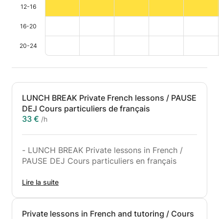
12-16
16-20
20-24
LUNCH BREAK Private French lessons / PAUSE
DEJ Cours particuliers de français
33 €
/h
- LUNCH BREAK Private lessons in French /
PAUSE DEJ Cours particuliers en français
You would like to learn French during your
Lire la suite
lunch break?
Vous souhaitez apprendre le français pendant
Private lessons in French and tutoring / Cours
votre pause déjeuner ?