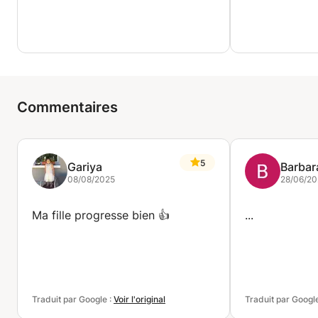
for non-French speakers)
Expérience après diplôme de Linguistique spécialité
FLE (français pour non-francophones)
Possible too to give the course in a coffee shop or
at the library. / Possible de donner le cours dans un
Commentaires
café également ou à la bibliothèque.
Welcome to my class! / Bienvenue dans mon cours !
5
Gariya
Barbar
08/08/2025
28/06/2
Ma fille progresse bien 👍
...
Traduit par Google :
Voir l'original
Traduit par Googl