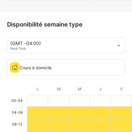
Disponibilité semaine type
(GMT -04:00)
New York
Cours à domicile
L
M
M
J
V
00-04
04-08
08-12