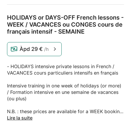
HOLIDAYS or DAYS-OFF French lessons -
WEEK /
VACANCES ou CONGES cours de
français intensif - SEMAINE
Àpd
29 €
/h
- HOLIDAYS intensive private lessons in French /
VACANCES cours particuliers intensifs en français
Intensive training in one week of holidays (or more)
/ Formation intensive en une semaine de vacances
(ou plus)
N.B. : these prices are available for a WEEK booking
(SESSION of 15 hours by week), indeed for one hour
Lire la suite
/ separate hours, it's the other profile, thanks for
your understanding^^ / Ces prix sont valables pour