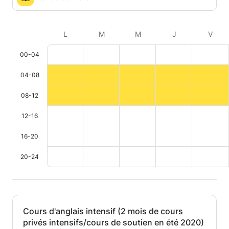
L
M
M
J
V
00-04
04-08
08-12
12-16
16-20
20-24
Cours d'anglais intensif (2 mois de cours
privés intensifs/cours de soutien en été 2020)