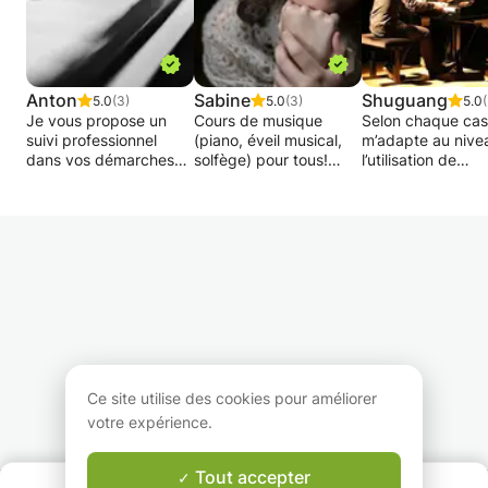
plusieurs langues, je suis convaincu que 2 mois
de cours d'anglais intensifs peuvent faire une
énorme différence pour tout âges et niveaux!
Anton
Sabine
Shuguang
5.0
(3)
5.0
(3)
5.0
Je vous propose un
Cours de musique
Selon chaque cas,
suivi professionnel
(piano, éveil musical,
m’adapte au nive
dans vos démarches
solfège) pour tous!
l’utilisation de
artistiques, vos
Préparation aux
méthodes
premiers pas en
examens, auditions,
pédagogiques di
musique ou
concerts, concours,
et variées.
perfectionnement du
gestion du trac
niveau et préparation
etc....Cours dispensés
Pendant chaque c
d’examens d’entrée.
par une pianiste
je joue
professionnelle à
systématiquemen
Ma méthode consiste à
carrière internationale,
avec mes élèves,
avoir une approche
expérimentée dans
parce que pour m
personnalisée suivant
l'enseignement
l’effet de jouer
l’individualité de
musical, professeur au
ensemble est une
l’étudiant. Elle vise à
Conservatoire de la
meilleures métho
Ce site utilise des cookies pour améliorer
susciter la curiosité et
Ville de Luxembourg.
pour apprendre l
votre expérience.
favoriser l’initiative
musique. Bien
dans une démarche
évidemment, les
d’enseignement
explications musi
Tout accepter