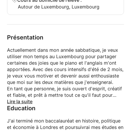
Cours au domicile de l'élève
:
piano et piano accompagné, je suis une personne
Autour de Luxembourg, Luxembourg
très communicative et ouverte d'esprit, et j'ai hâte
de partager ma passion avec vous. Soyons
productifs ensemble en ces temps difficiles.
Sympathique, patient et motivé! Parle couramment
Présentation
l'anglais, le français, l'allemand et le
luxembourgeois.
Actuellement dans mon année sabbatique, je veux
utiliser mon temps au Luxembourg pour partager
certaines des joies que le piano et l'anglais m'ont
apportées. Avec des cours intensifs d'été de 2 mois,
je veux vous motiver et devenir aussi enthousiaste
que moi sur les deux matières que j'enseignerai.
En tant que personne, je suis ouvert d'esprit, créatif
et fiable, et prêt à mettre tout ce qu'il faut pour
accomplir mes tâches professionnelles, à la fois
Lire la suite
Education
individuellement et en équipe. Je parle couramment
le luxembourgeois, le français, l'allemand et l'anglais
et j'ai de l'expérience dans l'enseignement à
J'ai terminé mon baccalauréat en histoire, politique
différents âges.
et économie à Londres et poursuivrai mes études en