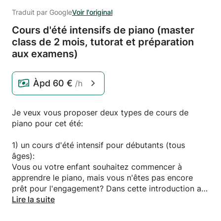
Traduit par Google
Voir l'original
Cours d'été intensifs de piano (master
class de 2 mois,
tutorat et préparation
aux examens)
Àpd
60 €
/h
Je veux vous proposer deux types de cours de
piano pour cet été:
1) un cours d'été intensif pour débutants (tous
âges):
Vous ou votre enfant souhaitez commencer à
apprendre le piano, mais vous n'êtes pas encore
prêt pour l'engagement? Dans cette introduction au
piano hebdomadaire (ou bi-hebdomadaire) de 2
Lire la suite
mois, je vais vous enseigner les bases et vous