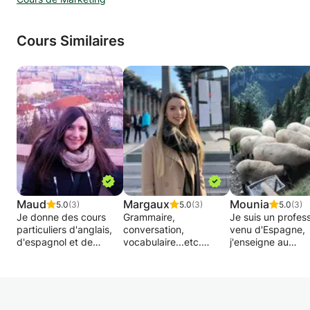
Cours Similaires
Maud
Margaux
Mounia
5.0
(3)
5.0
(3)
5.0
(3)
Je donne des cours
Grammaire,
Je suis un profes
particuliers d'anglais,
conversation,
venu d'Espagne,
d'espagnol et de
vocabulaire...etc.
j'enseigne au
français langue
secondaire, au ly
étrangère à des élèves
Espagnol niveau C1
aux langues et au
de tous âges. Cours de
Français : langue
la formation
remédiation, avancés
natale
professionnelle.
ou apprentissage de
J'ai de l'expérien