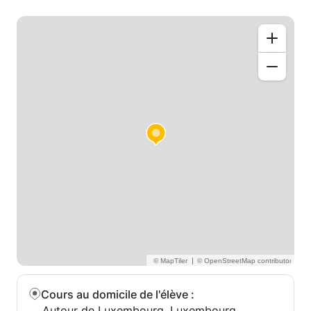
cours vous proposeront différentes manières
d'apprendre la langue.
Un peu de moi: je m'appelle Alejandro, j'ai 27 ans et
je suis originaire d'Espagne. J'ai récemment terminé
un Master en Marketing et Communication à Madrid
et j'améliore actuellement mes compétences en
français au Luxembourg.
Si vous souhaitez plus d'informations, n'hésitez pas
à me contacter.
Nos vemos Pronto!
|
Cours au domicile de l'élève
:
Autour de Luxembourg, Luxembourg