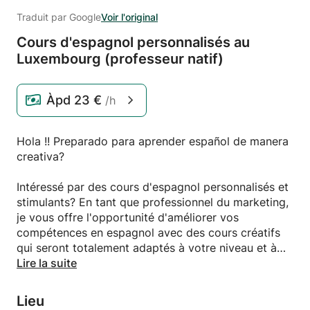
Traduit par Google
Voir l'original
Cours d'espagnol personnalisés au
Luxembourg (professeur natif)
Àpd
23 €
/h
Hola !! Preparado para aprender español de manera
creativa?
Intéressé par des cours d'espagnol personnalisés et
stimulants? En tant que professionnel du marketing,
je vous offre l'opportunité d'améliorer vos
compétences en espagnol avec des cours créatifs
qui seront totalement adaptés à votre niveau et à
vos besoins. Scénarios, conversations, activités ...
Lire la suite
Que vous souhaitiez simplement apprendre les
bases de l'espagnol ou pour votre travail, que vous
Lieu
soyez un débutant ou un hispanophone avancé, les