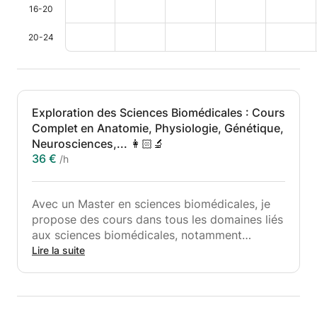
16-20
20-24
Exploration des Sciences Biomédicales : Cours
Complet en Anatomie, Physiologie, Génétique,
Neurosciences,... 👩🏻‍🔬
36 €
/h
Avec un Master en sciences biomédicales, je
propose des cours dans tous les domaines liés
aux sciences biomédicales, notamment
l’anatomie, la physiologie et la
Lire la suite
physiopathologie, la génétique, les
neurosciences, ainsi que la biologie cellulaire
et moléculaire. Je couvre également des sujets
tels que l’immunologie, l’épidémiologie et les