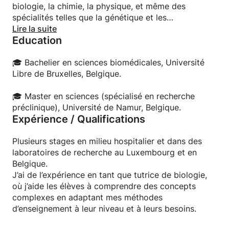
biologie, la chimie, la physique, et même des
spécialités telles que la génétique et les
neurosciences. Mais au-delà de ces connaissances,
Lire la suite
Education
ce qui m’anime vraiment, c’est de rendre les sciences
vivantes, accessibles et intéressantes pour tous,
quel que soit l’âge ou le niveau de chacun.
🎓 Bachelier en sciences biomédicales, Université
Libre de Bruxelles, Belgique.
Mon approche est centrée sur l’écoute et
l’adaptabilité, et j’ai à cœur de créer des cours
🎓 Master en sciences (spécialisé en recherche
stimulants et bienveillants. Mon objectif est simple :
préclinique), Université de Namur, Belgique.
Expérience / Qualifications
vous donner confiance et vous voir progresser! ✨
Plusieurs stages en milieu hospitalier et dans des
laboratoires de recherche au Luxembourg et en
Belgique.
J’ai de l’expérience en tant que tutrice de biologie,
où j’aide les élèves à comprendre des concepts
complexes en adaptant mes méthodes
d’enseignement à leur niveau et à leurs besoins.