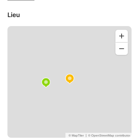
une compréhension solide des concepts.
Lieu
With a Master’s degree in Biomedical Sciences, I
offer biology tutoring for all ages and levels.
Passionate about teaching, I cover various areas of
biology, including general biology, cellular biology,
and molecular biology. Whether you are in high
school, university, or simply looking to deepen your
understanding, I adapt to the needs and pace of
each student to ensure a solid grasp of the
concepts.
|