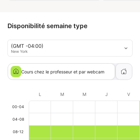
revenue.
Disponibilité semaine type
(GMT -04:00)
New York
Cours chez le professeur et par webcam
L
M
M
J
V
00-04
04-08
08-12