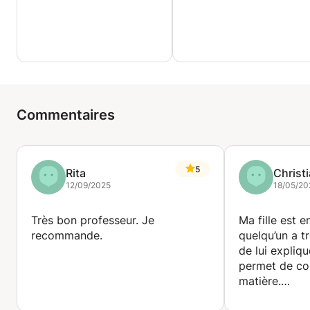
Commentaires
5
Rita
Christ
12/09/2025
18/05/20
Très bon professeur. Je
Ma fille est e
recommande.
quelqu’un a t
de lui expliqu
permet de co
matière.
Sa motivation