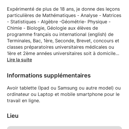
Expérimenté de plus de 18 ans, je donne des leçons
particulières de Mathématiques - Analyse - Matrices
- Statistiques - Algèbre -Géométrie- Physique -
Chimie - Biologie, Géologie aux élèves de
programme français ou international (english) de
Terminales, Bac, 1ère, Seconde, Brevet, concours et
classes préparatoires universitaires médicales ou
1ère et 2ème années universitaires soit à domicile
soit par internet online par la méthode de classe
Lire la suite
virtuelle de tableau interactif partagé de plus que
zoom ou Skype pour se communiquer.
Informations supplémentaires
Aide aux devoirs aux élèves de CNED.
Pour plus de renseignements, n'hésitez pas à me
Avoir tablette (Ipad ou Samsung ou autre model) ou
contacter, réponse dans quelques minutes jusqu'à 12
ordinateur ou Laptop et mobile smartphone pour le
heures maximum..
travail en ligne.
Lieu