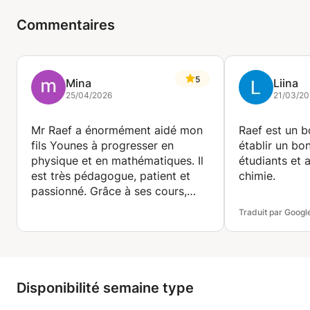
Commentaires
5
Mina
Liina
25/04/2026
21/03/20
Mr Raef a énormément aidé mon
Raef est un bo
fils Younes à progresser en
établir un bo
physique et en mathématiques. Il
étudiants et 
est très pédagogue, patient et
chimie.
passionné. Grâce à ses cours,
Younes a repris confiance. Je
Traduit par Googl
recommande vivement ce
professeur !
Disponibilité semaine type