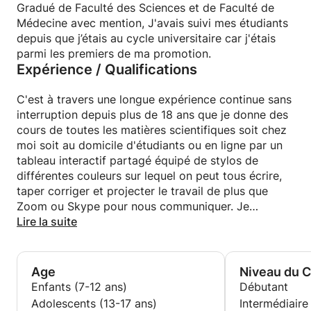
Gradué de Faculté des Sciences et de Faculté de
Médecine avec mention, J'avais suivi mes étudiants
depuis que j’étais au cycle universitaire car j'étais
parmi les premiers de ma promotion.
Expérience / Qualifications
C'est à travers une longue expérience continue sans
interruption depuis plus de 18 ans que je donne des
cours de toutes les matières scientifiques soit chez
moi soit au domicile d'étudiants ou en ligne par un
tableau interactif partagé équipé de stylos de
différentes couleurs sur lequel on peut tous écrire,
taper corriger et projecter le travail de plus que
Zoom ou Skype pour nous communiquer. Je
pratique cette méthode depuis plus de 6 ans
Lire la suite
(quelques ans avant le confinement de Covid-19)
avec une méthode très modernisée et fiable (c’est
comme on est à la même place).
Age
Niveau du 
Les résultats de mes étudiants et notamment les
Enfants (7-12 ans)
Débutant
étudiants de Terminales et la rentrée universitaire
Adolescents (13-17 ans)
Intermédiaire