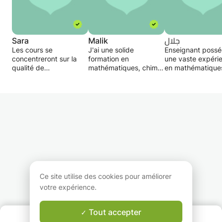
Sara
Malik
جلال
Les cours se
J'ai une solide
Enseignant possé
concentreront sur la
formation en
une vaste expéri
qualité de
mathématiques, chimie
en mathématique
l'apprentissage des
et physique ainsi qu'en
pour les écoles
élèves, en tirant le
informatique. Le
publiques, privée
meilleur parti d'eux.
contenu de mes cours
internationales.
Une explication
comprend du matériel
Primaire, collège 
détaillée sera donnée à
de la 5e à la 11e année
secondaire.
chaque étudiant,
pour le lycée au niveau
Expliquez de la
basée sur une
international (IBMYP) et
manière la plus s
expérience de tutorat
du matériel
et la plus rapide e
individuel, dans
universitaire.
faites des résum
n'importe quel sujet
Ne manquez pas cette
chaque partie.
dans lequel les
chance !
Examen approfond
étudiants se sentent
solution provenan
Ce site utilise des cookies pour améliorer
faibles. Des exercices
diverses sources.
votre expérience.
de renforcement seront
Suivi quotidien av
donnés.
tuteur
📈Tarifs très spé
Tout accepter
QUI SOMMES-NOUS ?
pour les groupes.