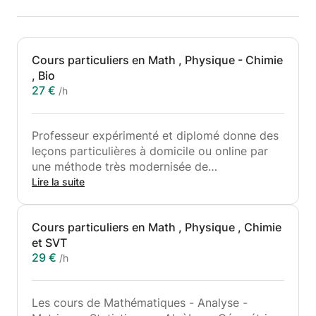
Cours particuliers en Math , Physique - Chimie
, Bio
27 €
/h
Professeur expérimenté et diplomé donne des
leçons particulières à domicile ou online par
une méthode très modernisée de
Mathématiques - Analyse - Matrices -
Lire la suite
Statistiques - Algèbre - Physique - Chimie -
Biologie et Géologie du programme France ou
Cours particuliers en Math , Physique , Chimie
International ou européen aux élèves de
et SVT
Terminales, 1ère, Seconde, Brevet, Concours et
29 €
/h
aux classes préparatoires universitaires de
1ère année universitair .
Vous pouvez me contacter pour les détails.
Les cours de Mathématiques - Analyse -
Je pratique l’enseignement depuis que j’étais