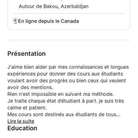
Autour de Bakou, Azerbaïdjan
En ligne depuis le Canada
Présentation
J'aime bien aider par mes connaissances et longues
expériences pour donner des cours aux étudiants
voulant avoir des progrès ou bien ceux qui veulent
avoir des mentions.
Rien n'est impossible en suivant ma méthode.
Je traite chaque état d’étudiant à part. je suis très
calme et patient.
Mes cours sont destinés aux étudiants de tous
niveaux y compris bases, secondaires, Terminales,
Lire la suite
Education
préparatoires universitaires ou 1ère et 2ème années
universitaires.