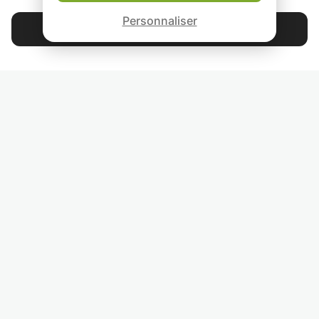
Garantie Le-Bon-Prof
Ville d'Isa, Tubli e
Personnaliser
Contacter Raef
4.9
44 392
étoiles
avis
Lisez nos avis
RETROUVEZ-NOUS
INVITEZ VOS AMIS
COURS PARTICULIERS DANS VOTRE PAYS :
TROUVER UN PROF PARTICULIER DANS VOTRE VILLE :