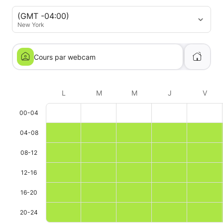
(GMT -04:00)
New York
Cours par webcam
L
M
M
J
V
00-04
04-08
08-12
12-16
16-20
20-24