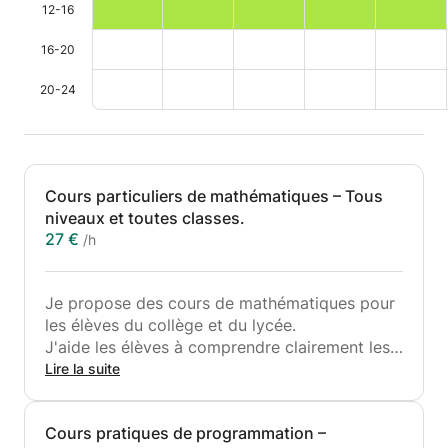
12-16
16-20
20-24
Cours particuliers de mathématiques – Tous
niveaux et toutes classes.
27 €
/h
Je propose des cours de mathématiques pour
les élèves du collège et du lycée.
J'aide les élèves à comprendre clairement les
concepts et à résoudre les exercices étape par
Lire la suite
étape.
Les cours sont axés sur la pratique, l'aide aux
Cours pratiques de programmation –
devoirs et la préparation aux examens.