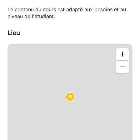
Les cours sont adaptés à votre niveau et à vos
Le contenu du cours est adapté aux besoins et au
objectifs.
niveau de l'étudiant.
Cours en ligne et en présentiel disponibles.
Lieu
Réservez votre premier cours et commencez à
parler français en toute confiance !