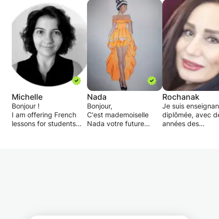
Michelle
Nada
Rochanak
Bonjour !
Bonjour,
Je suis enseignan
I am offering French
C'est mademoiselle
diplômée, avec d
lessons for students
Nada votre future
années des
and adults. Classes are
enseignante, mon but
expériences en
open to all levels if the
après votre confiance
Université, aux
student is fluent in
en moi est d'améliorer
collèges de Franc
English or from B1 level
votre français ou bien
dans les écoles d
if French is the only
même commencé de A
langues et j'ai en
common language.
à Z .
aussi bien la gra
I have experience
Le premier mois
que le FLE.
tutoring all levels both
concernant la
Mon but est de fa
for academic and
base(l'alphabet, les
progresser les
casual purposes.
chiffres...)
apprenants et les