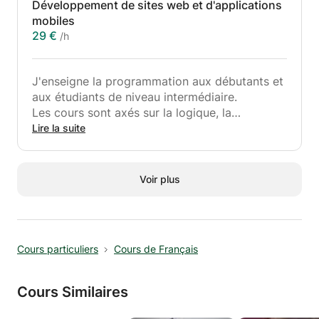
Développement de sites web et d'applications
Les cours sont adaptés au niveau et au rythme
mobiles
d'apprentissage de chaque élève.
29 €
/h
J'enseigne la programmation aux débutants et
aux étudiants de niveau intermédiaire.
Les cours sont axés sur la logique, la
programmation de base et des exercices
Lire la suite
pratiques.
Les cours sont adaptés au rythme de l'élève.
Les étudiants peuvent choisir entre le
Voir plus
développement de sites web ou d'applications
mobiles. Développement pratique
Cours particuliers
Cours de Français
Cours Similaires