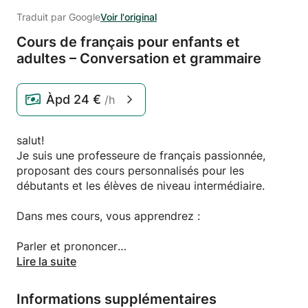
Traduit par Google
Voir l'original
Cours de français pour enfants et
adultes – Conversation et grammaire
Àpd
24 €
/h
salut!
Je suis une professeure de français passionnée,
proposant des cours personnalisés pour les
débutants et les élèves de niveau intermédiaire.
Dans mes cours, vous apprendrez :
Parler et prononcer
Grammaire et vocabulaire
Lire la suite
La pratique de conversation
culture française
Informations supplémentaires