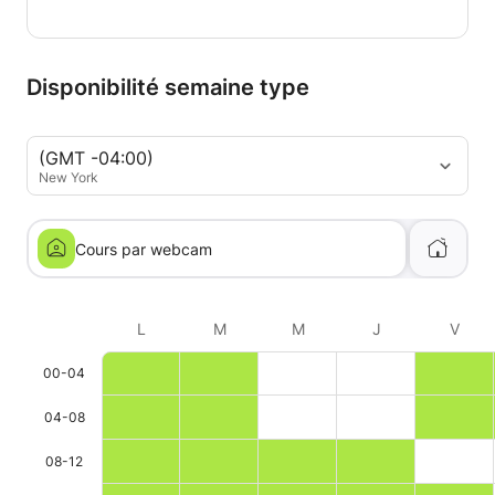
Disponibilité semaine type
(GMT -04:00)
New York
Cours par webcam
L
M
M
J
V
00-04
04-08
08-12