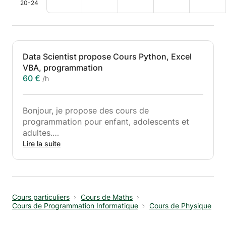
20-24
Data Scientist propose Cours Python, Excel
VBA, programmation
60 €
/h
Bonjour, je propose des cours de
programmation pour enfant, adolescents et
adultes.
Je peux vous apprendre à maîtriser Excel ou
Lire la suite
Python.
Apprentissage progressif et par des exercices
pas à pas.
Le but est de vous permettre de découvrir la
Cours particuliers
Cours de Maths
programmation, de réussir vos examens, ou de
Cours de Programmation Informatique
Cours de Physique
vous aider à automatiser vos fichiers/travail.