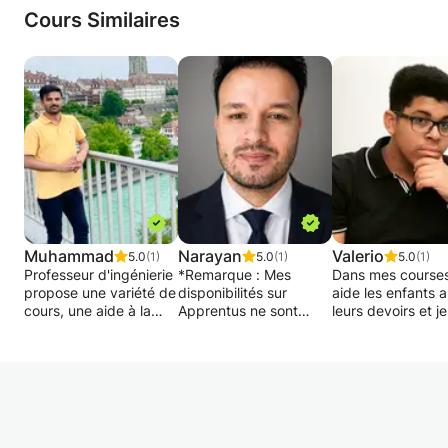
Cours Similaires
Muhammad
Narayan
Valerio
5.0
(1)
5.0
(1)
5.0
(1)
Professeur d'ingénierie
*Remarque : Mes
Dans mes courses
propose une variété de
disponibilités sur
aide les enfants a
cours, une aide à la
Apprentus ne sont
leurs devoirs et je
préparation des
peut-être pas à jour.
avec les études 
questions ou des
Veuillez me contacter
général.
examens.
pour vérifier mes
Ingénieur professionnel
disponibilités actuelles.
Si votre enfant a
et ancien élève à
problèmes avec a
l'Université du
Je suis titulaire d'une
sujets (les scienc
Luxembourg propose
maîtrise en génie civil,
informatique, hist