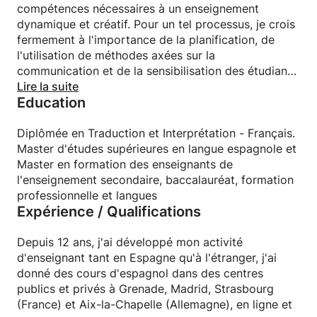
compétences nécessaires à un enseignement
dynamique et créatif. Pour un tel processus, je crois
Il fournit gratuitement tous les matériaux
fermement à l'importance de la planification, de
nécessaires, ainsi qu'un résumé des paroles
l'utilisation de méthodes axées sur la
apparaissant pendant la classe. Réalisez vos cours
communication et de la sensibilisation des étudiants
avec un mélange de matériaux de livre de texte,
au fait qu'ils sont, en fin de compte, les
Lire la suite
présentations en peinture électronique,
Education
protagonistes de leur propre processus
audios/vidéos de compréhension orale.
d'apprentissage.
Diplômée en Traduction et Interprétation - Français.
Disponibilité et horaire flexibles, donc nous voulons
Master d'études supérieures en langue espagnole et
que nous puissions enregistrer ensemble.
Master en formation des enseignants de
l'enseignement secondaire, baccalauréat, formation
professionnelle et langues
Expérience / Qualifications
Depuis 12 ans, j'ai développé mon activité
d'enseignant tant en Espagne qu'à l'étranger, j'ai
donné des cours d'espagnol dans des centres
publics et privés à Grenade, Madrid, Strasbourg
(France) et Aix-la-Chapelle (Allemagne), en ligne et