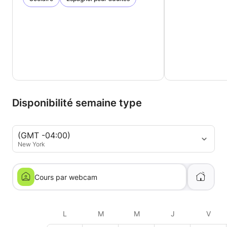
Disponibilité semaine type
(GMT -04:00)
New York
Cours par webcam
L
M
M
J
V