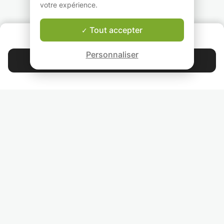
français. Apprene
votre expérience.
jouer !
Tout accepter
QUI SOMMES-NOUS ?
Garantie Le-Bon-Prof
Personnaliser
Contacter Natalia
4.9
44 405
étoiles
avis
Lisez nos avis
RETROUVEZ-NOUS
INVITEZ VOS AMIS
COURS PARTICULIERS DANS VOTRE PAYS :
TROUVER UN PROF PARTICULIER DANS VOTRE VILLE :