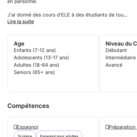
en personne.
J'ai donné des cours d'ELE à des étudiants de tous
âges et de tous niveaux, ainsi que des cours à
Lire la suite
finalité spécifique et de préparation au DELE.
Age
Niveau du 
Enfants (7-12 ans)
Débutant
Adolescents (13-17 ans)
Intermédiaire
Adultes (18-64 ans)
Avancé
Seniors (65+ ans)
Compétences
Espagnol
Préparation 
Scolaire
Espagnol pour adultes