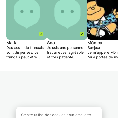
María
Ana
Mónica
Des cours de français
Je suis une personne
Bonjour
sont dispensés. Le
travailleuse, agréable
Je m'appelle Món
français peut être
et très patiente.
j'ai à portée de m
enseigné de manière
J'enseigne des cours
tous les outils
très amusante et rendu
d'anglais, de français
pédagogiques po
plus agréable à étudier.
et d'espagnol. Je peux
donner des cours
De plus, des cours
également aider aux
d'espagnol aux e
d'histoire sont
devoirs de classe et
francophones,
dispensés, ainsi que
apporter un soutien
expérience en ta
des techniques pour
scolaire. J'ai du temps
qu'assistante
rendre votre étude plus
disponible chaque
pédagogique au 
efficace et plus
après-midi et je peux
français de Medell
agréable. Enfin, aidez à
donner des cours en
Cours didactique
préparer les examens.
ligne ou en personne à
pratiques et ludi
Grenade.
De l'espagnol ou 
Ce site utilise des cookies pour améliorer