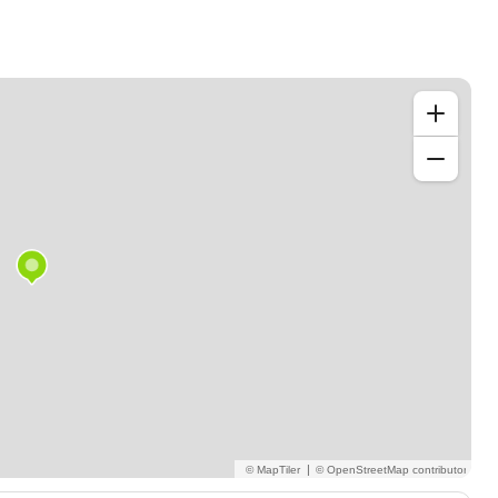
tences en argumentation
er son expression écrite et orale
N DU PROGRAMME faire une présentation sur un sujet
|