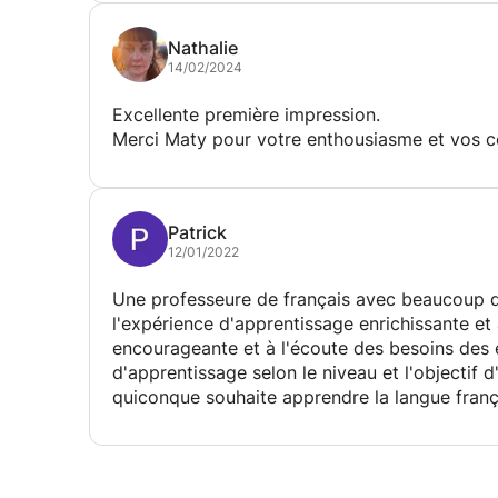
 Sensibiliser un large public au développement
Nathalie
14/02/2024
 Procéder à l'évaluation et à l'analyse des résul
Excellente première impression.
 Poser un bilan, conclure ou clôturer la mission
Merci Maty pour votre enthousiasme et vos 
Contactez-moi pour plus d'infos !
Patrick
Vous trouverez d'ailleurs toutes les information
12/01/2022
Restant bien entendu à votre disposition pour toue a
Une professeure de français avec beaucoup d'
salutations.
l'expérience d'apprentissage enrichissante et ag
encourageante et à l'écoute des besoins des 
d'apprentissage selon le niveau et l'objectif 
quiconque souhaite apprendre la langue franç