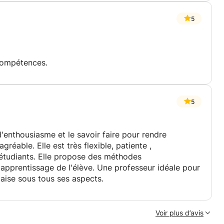
 durable
5
tats
compétences.
5
s nécessaires ci-dessous.
utre demande, je vous adresse mes meilleures
enthousiasme et le savoir faire pour rendre
réable. Elle est très flexible, patiente ,
étudiants. Elle propose des méthodes
d'apprentissage de l'élève. Une professeur idéale pour
aise sous tous ses aspects.
Voir plus d’avis