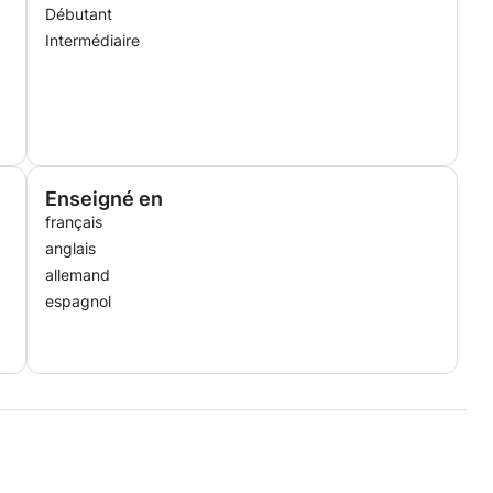
Débutant
Intermédiaire
maximum.
is/français)
Enseigné en
français
 avec ses camarades
anglais
 nécessaires pour rejoindre le niveau attendu
allemand
espagnol
angue étrangère (lecture, vocabulaire, grammaire...) et
ul)
à plusieurs élèves de manière individuelle et cela
de l'assistante administrative et des parents :
gnée (techniques, théoriques, pratiques)