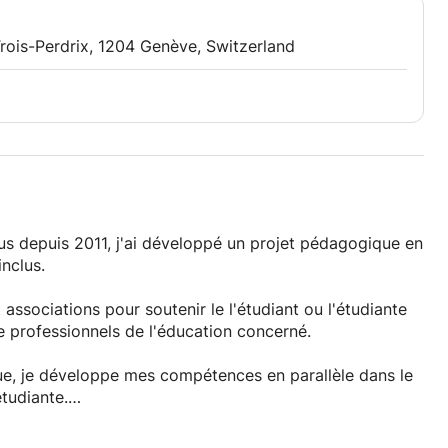
 Trois-Perdrix, 1204 Genève, Switzerland
us depuis 2011, j'ai développé un projet pédagogique en
inclus.
t associations pour soutenir le l'étudiant ou l'étudiante
de professionnels de l'éducation concerné.
ue, je développe mes compétences en parallèle dans le
étudiante.
 d'études et aider à renforcer la confiance en soi de