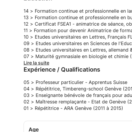
sorte à être capable de réussir à atteindre les ob
14 > Formation continue et professionnelle en lan
Les moyens que j'utilise sont les supports, livre
13 > Formation continue et professionnelle en bu
12 > Certificat FSEA1 - animatrice de séance, o
Ayant une bonne base universitaire en enseigneme
m'engage depuis plus de 10 ans à soutenir les ét
10 > Etudes universitaires en Lettres, Français 
enrichissante dans l’administration, en parallèle 
09 > Etudes universitaires en Sciences de l'Edu
que formatrice pour adultes.
08 > Etudes universitaires en Lettres, allemand 
07 > Maturité gymnasiale en biologie et chimie 
J'aime mon métier car il me permet de toucher e
06 > Certificat de l'ECG en santé (2007)
Lire la suite
Expérience / Qualifications
intergénérationnel vers la réalisation de leur pro
Europe, mais aussi, dans le reste du monde, grâ
05 > Professeur particulier - Apprentus Suisse
04 > Répétitrice, Timbereng-school Genève (20
Mes missions consistent à :
03 > Enseignante bénévole de français pour ad
02 > Maîtresse remplaçante - Etat de Genève (
01 > Répétitrice - ARA Genève (2011 à 2015)
1. accompagner plusieurs élèves dans différentes
demande, en collaboration de la coordinatrice de
matériel nécessaire :
Age