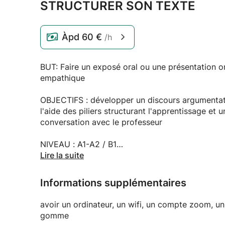
STRUCTURER SON TEXTE
Àpd
60 €
/h
BUT: Faire un exposé oral ou une présentation o
empathique
OBJECTIFS : développer un discours argumentatif,
l'aide des piliers structurant l'apprentissage et
conversation avec le professeur
NIVEAU : A1-A2 / B1
Lire la suite
THÈMES : choisir un thème
Informations supplémentaires
Module 1 : prendre connaissance du matériel
avoir un ordinateur, un wifi, un compte zoom, u
Module 2 : créer son modèle
gomme