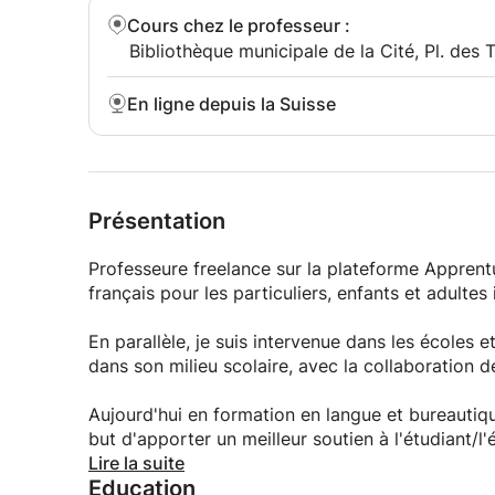
Cours chez le professeur
:
Bibliothèque municipale de la Cité, Pl. des
En ligne depuis la Suisse
Présentation
Professeure freelance sur la plateforme Apprent
français pour les particuliers, enfants et adultes 
En parallèle, je suis intervenue dans les écoles e
dans son milieu scolaire, avec la collaboration 
Aujourd'hui en formation en langue et bureautiq
but d'apporter un meilleur soutien à l'étudiant/l'
Lire la suite
Education
Je suis toujours disponible pour suivre le projet