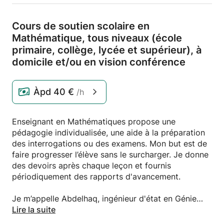
Cours de soutien scolaire en
Mathématique,
tous niveaux (école
primaire,
collège,
lycée et supérieur),
à
domicile et/
ou en vision conférence
Àpd
40 €
/h
Enseignant en Mathématiques propose une
pédagogie individualisée, une aide à la préparation
des interrogations ou des examens. Mon but est de
faire progresser l’élève sans le surcharger. Je donne
des devoirs après chaque leçon et fournis
périodiquement des rapports d'avancement.
Je m’appelle Abdelhaq, ingénieur d'état en Génie
Civil (École Nationale des Sciences Appliquées
Lire la suite
d'Oujda, 2022). J'ai un niveau Bac+3 en