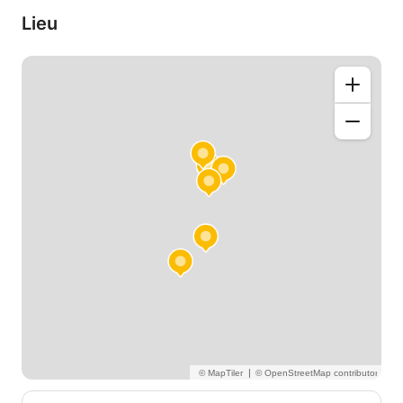
Mathématiques et Applications (Faculté
Lieu
Pluridisciplinaire de Nador, 2022). Récemment, j'ai
diplômé Master en génie civil (Faculté des Sciences
et Technologies de Nancy, 2024).
J'ai des expériences au moins deux ans en soutien
scolaire avec deux entreprises françaises pour aider
les élèves du collège, du lycée et les étudiants de
l'université.
|