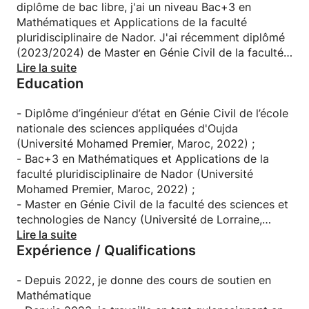
diplôme de bac libre, j'ai un niveau Bac+3 en
Mathématiques et Applications de la faculté
pluridisciplinaire de Nador. J'ai récemment diplômé
(2023/2024) de Master en Génie Civil de la faculté
des sciences et technologies de Nancy.
Lire la suite
Education
J'ai aidé plusieurs élèves en mathématiques pour
réussir leurs études, révisions des cours, aide aux
devoirs et préparation des examens.
- Diplôme d’ingénieur d’état en Génie Civil de l’école
nationale des sciences appliquées d'Oujda
(Université Mohamed Premier, Maroc, 2022) ;
- Bac+3 en Mathématiques et Applications de la
faculté pluridisciplinaire de Nador (Université
Mohamed Premier, Maroc, 2022) ;
- Master en Génie Civil de la faculté des sciences et
technologies de Nancy (Université de Lorraine,
Nancy, 2024).
Lire la suite
Expérience / Qualifications
- Depuis 2022, je donne des cours de soutien en
Mathématique