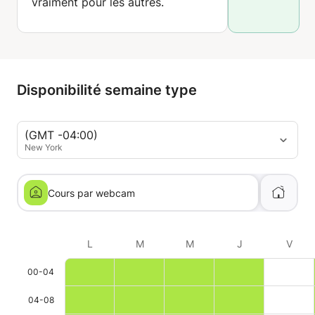
vraiment pour les autres.
Disponibilité semaine type
(GMT -04:00)
New York
Cours par webcam
L
M
M
J
V
00-04
04-08