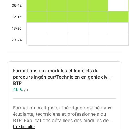
08-12
12-16
16-20
20-24
Formations aux modules et logiciels du
parcours Ingénieur/Technicien en génie civil –
BTP
46 €
/h
Formation pratique et théorique destinée aux
étudiants, techniciens et professionnels du
BTP. Explications détaillées des modules de
génie civil avec des méthodes pédagogiques
Lire la suite