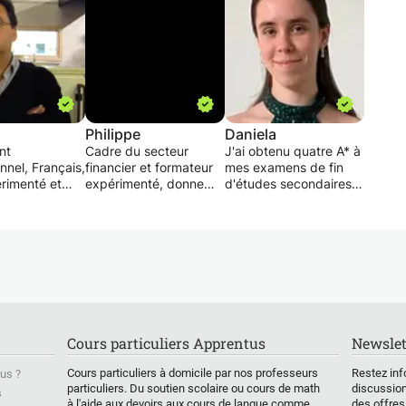
Philippe
Daniela
nt
Cadre du secteur
J'ai obtenu quatre A* à
nnel, Français,
financier et formateur
mes examens de fin
érimenté et
expérimenté, donne
d'études secondaires
eux, je vous
cours particuliers dans
(A-levels) en juin 2025
des cours
une optique de
et j'ai donné des cours
ers et du
coaching en:
particuliers à de
colaire à
nombreux élèves ces
 (par Zoom ou
Histoire, Géographie et
quatre dernières
u en
Economie, ouverts à
années. Je motive mes
l
divers programmes.
élèves et les aide à
urg-ville et
comprendre les sujets
 en français
Horaires flexibles (y
abordés grâce à des
Cours particuliers Apprentus
Newslet
ole primaire et
compris Weekend,
activités adaptées à
econdaire
Soirée).
leurs préférences. Je
Cours particuliers à domicile par nos professeurs
Restez inf
us ?
 histoire,
donne des cours
particuliers. Du soutien scolaire ou cours de math
discussion
s
e), ainsi que
Périmètre
particuliers à des
à l'aide aux devoirs aux cours de langue comme
des offres