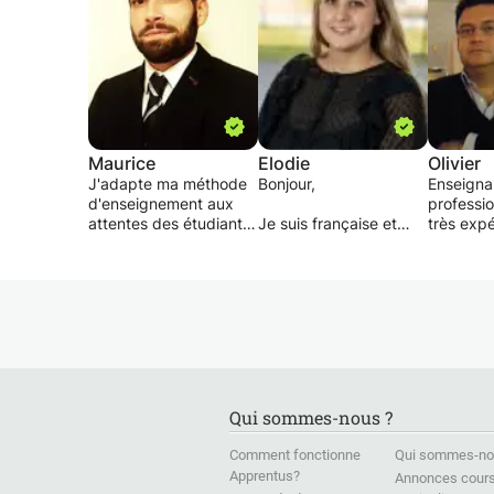
Maurice
Elodie
Olivier
J'adapte ma méthode
Bonjour,
Enseigna
d'enseignement aux
professio
attentes des étudiants,
Je suis française et
très exp
à la matière enseignée
titulaire d'un master de
très séri
ainsi qu'aux résultats
Français Langue
propose 
attendus des cours
Etrangère (FLE), je
particuli
dispensés (réussir une
propose des cours de
soutien s
interro, un examen,
soutien scolaire pour
distance
etc.). La flexibilité me
enfants et adolescents.
Skype) o
semble primordiale
Je suis apte à
présentie
pour rencontrer les
enseigner tout le
(Luxembo
attentes des étudiants
programme de
environs)
Qui sommes-nous ?
et les aider à attendre
l'éducation nationale
pour l’éc
leurs objectifs.
de l'école primaire.
l’école s
Comment fonctionne
Qui sommes-no
Diplômé d'un Master à
Concernant le collège
(français,
Apprentus?
Annonces cour
finalité approfondie en
et le lycée, je peux
géographi