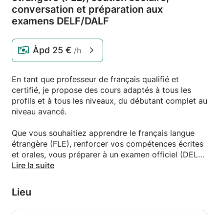
conversation et préparation aux
examens DELF/
DALF
Àpd
25 €
/h
En tant que professeur de français qualifié et
certifié, je propose des cours adaptés à tous les
profils et à tous les niveaux, du débutant complet au
niveau avancé.
Que vous souhaitiez apprendre le français langue
étrangère (FLE), renforcer vos compétences écrites
et orales, vous préparer à un examen officiel (DELF,
DALF, TCF) ou simplement améliorer votre aisance à
Lire la suite
l'oral, je travaillerai avec vous pour créer un
parcours d'apprentissage personnalisé qui réponde
Lieu
à vos objectifs spécifiques.