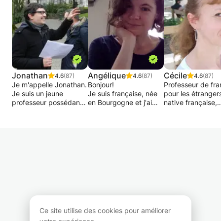
Jonathan
Angélique
Cécile
4.6
(87)
4.6
(87)
4.6
(87)
Je m'appelle Jonathan.
Bonjour!
Professeur de fra
Je suis un jeune
Je suis française, née
pour les étranger
professeur possédant
en Bourgogne et j'ai
native française,
déjà 15 ans
grandi entre la
diplômée d'un Ma
d'expérience dans le
Bourgogne et Paris.
en F.L.E., 21 ans
domaine du soutien
Enseignante
d'expériences en
scolaire auprès des
expérimentée, j'ai
privées (Montpelli
enfants du primaire et
donné de nombreux
Lyon, Minneapolis
du secondaire jusqu'en
cours à l'Alliance
Salvador da Bahi
réthorique.
Française, en
Lisbonne, Berlin,
ambassades, en
Barcelone, Bruxel
J'assure également un
entreprises, en
donne cours
suivi individuel pour
université et en cours
particuliers en :
votre méthode de
privés.
grammaire, synta
travail, plus
Je vous propose des
vocabulaire, oral-
Ce site utilise des cookies pour améliorer
particulièrement au
cours énergiques et
phonétique,