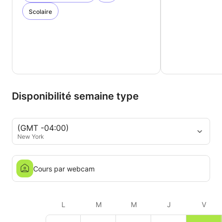
Scolaire
Disponibilité semaine type
(GMT -04:00)
New York
Cours par webcam
L
M
M
J
V