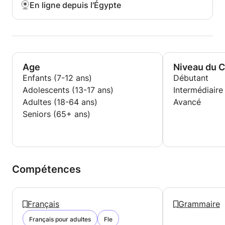
Forte d'une vaste expérience dans l'enseignement
En ligne depuis l'Égypte
du français en milieu scolaire et culturel, je maîtrise
les approches communicatives et pratiques
recommandées par le CECR. Chaque séance est
structurée, dynamique et bienveillante.
À quoi vous pouvez vous attendre :
Age
Niveau du 
Enfants (7-12 ans)
Débutant
• Cours individuels ou en petits groupes
Adolescents (13-17 ans)
Intermédiaire
• Matériel pédagogique complet fourni
Adultes (18-64 ans)
Avancé
• Des progrès clairs et régulièrement évalués
Seniors (65+ ans)
• Communication ouverte entre les séances
Compétences
Français
Grammaire
Français pour adultes
Fle