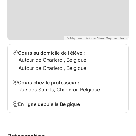
Pour tous les niveaux et tous les âges :
✅ Enfants et adolescents
✅ Étudiants universitaires
✅ Professionnels et voyageurs
✅ Passionnés de langues et de cultures
|
Pourquoi apprendre l'arabe avec moi ?
Cours au domicile de l'élève
:
Autour de Charleroi, Belgique
Je parle votre langue et je comprends vos défis
J'utilise des méthodes d'enseignement modernes et
Autour de Charleroi, Belgique
motivantes.
Vous apprendrez non seulement la langue, mais
Cours chez le professeur
:
aussi la culture et les traditions arabes.
Rue des Sports, Charleroi, Belgique
Et surtout : nous rendrons l'apprentissage amusant
et naturel !
En ligne depuis la Belgique
Le meilleur moment pour commencer, c'est
maintenant.
Et l'arabe... vous allez adorer !
✨ مرحباً (Bienvenue !)