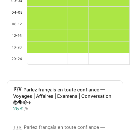
00-04
04-08
08-12
12-16
16-20
20-24
🇫🇷 Parlez français en toute confiance —
Voyages | Affaires | Examens | Conversation
📚🗣️🤑✈️
25 €
/h
🇫🇷 Parlez français en toute confiance —