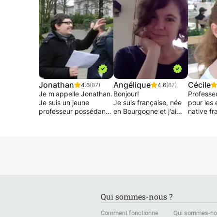
Jonathan
Angélique
Cécile
4.6
(87)
4.6
(87)
Je m'appelle Jonathan.
Bonjour!
Professe
Je suis un jeune
Je suis française, née
pour les 
professeur possédant
en Bourgogne et j'ai
native fr
déjà 15 ans
grandi entre la
diplômée
d'expérience dans le
Bourgogne et Paris.
en F.L.E.
domaine du soutien
Enseignante
d'expéri
scolaire auprès des
expérimentée, j'ai
privées (
enfants du primaire et
donné de nombreux
Lyon, Min
du secondaire jusqu'en
cours à l'Alliance
Salvador
réthorique.
Française, en
Lisbonne,
ambassades, en
Barcelone
J'assure également un
entreprises, en
donne co
Qui sommes-nous ?
suivi individuel pour
université et en cours
particulie
votre méthode de
privés.
grammair
Comment fonctionne
Qui sommes-no
travail, plus
Je vous propose des
vocabulai