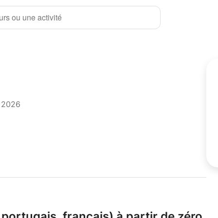
rs ou une activité
t 2026
portugais,
français) à partir de zéro,