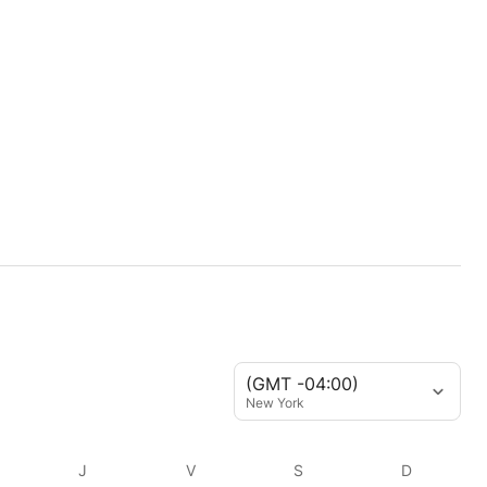
(GMT -04:00)
New York
J
V
S
D