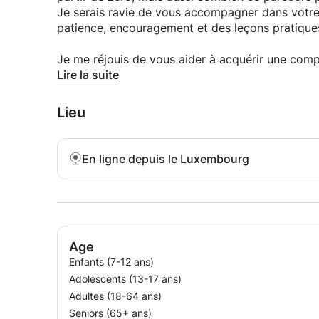
Je serais ravie de vous accompagner dans votre
patience, encouragement et des leçons pratiques
Je me réjouis de vous aider à acquérir une compé
Rendez-vous en classe!
Lire la suite
P.-S. Bien que le russe soit l'une de mes langues 
Lieu
grammaire russe ni effectué mes études en russe
d'enseignement sont le français, le portugais et 
langue d'appui lorsque cela permet d'expliquer c
En ligne depuis le Luxembourg
Age
Enfants (7-12 ans)
Adolescents (13-17 ans)
Adultes (18-64 ans)
Seniors (65+ ans)