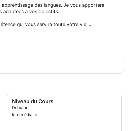
 apprentissage des langues. Je vous apporterai
 adaptées à vos objectifs.
tence qui vous servira toute votre vie.
maternelles, je n'ai jamais étudié formellement la
. Par conséquent, mes principales langues
l'anglais. Cependant, j'utilise volontiers le russe comme
ertains concepts ou de faciliter l'apprentissage.
Niveau du Cours
Débutant
Intermédiaire