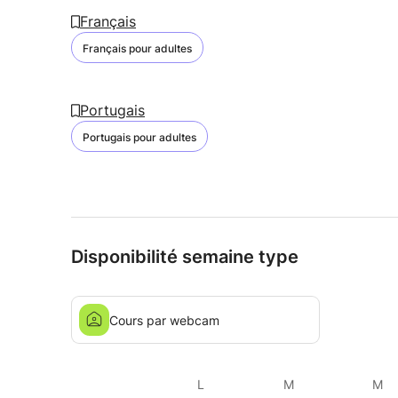
Français
Français pour adultes
Portugais
Portugais pour adultes
Disponibilité semaine type
Cours par webcam
L
M
M