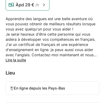
Àpd
29 €
/h
Apprendre des langues est une belle aventure où
vous pouvez obtenir de meilleurs résultats lorsque
vous avez quelqu'un pour vous aider !
Je serai heureux d'être cette personne qui vous
aidera à développer vos compétences en français.
J'ai un certificat de français et une expérience
d'enseignement en ligne. je peux aussi vous aider
avec l'anglais. Contactez-moi maintenant et nous
pourrons discuter de vos objectifs et je créerai le
Lire la suite
plan parfait pour les atteindre.
Lieu
En ligne depuis les Pays-Bas