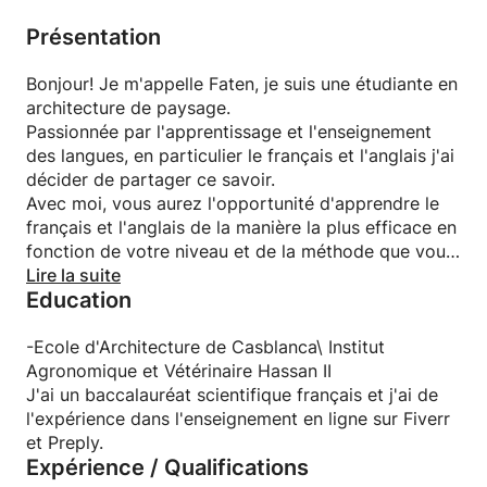
Présentation
Bonjour! Je m'appelle Faten, je suis une étudiante en
architecture de paysage.
Passionnée par l'apprentissage et l'enseignement
des langues, en particulier le français et l'anglais j'ai
décider de partager ce savoir.
Avec moi, vous aurez l'opportunité d'apprendre le
français et l'anglais de la manière la plus efficace en
fonction de votre niveau et de la méthode que vous
préférez.
Lire la suite
Education
Avec des conversations intéressantes , des leçons
de grammaire, la production écrite.
Je peux vous fournir tous les outils pour rendre
-Ecole d'Architecture de Casblanca\ Institut
l'apprentissage facile et amusant.
Agronomique et Vétérinaire Hassan II
Saisissez cette chance; je serais ravie de vous aider!
J'ai un baccalauréat scientifique français et j'ai de
l'expérience dans l'enseignement en ligne sur Fiverr
et Preply.
Expérience / Qualifications