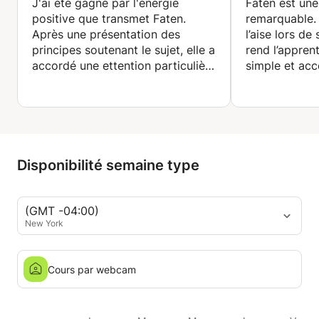
J'ai été gagné par l'énergie
Faten est une
positive que transmet Faten.
remarquable. 
Après une présentation des
l’aise lors de
principes soutenant le sujet, elle a
rend l’apprent
accordé une ettention particulière
simple et acce
à l'expression de moi-même et
bien à l’empl
partagé un feedback bienveillant
besoins spéci
et correcteur.
recommande 
Hâte de participer aux sessions
personne sou
suivantes.
en anglais.
Disponibilité semaine type
(GMT -04:00)
New York
Cours par webcam