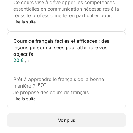
Ce cours vise à développer les compétences
essentielles en communication nécessaires à la
réussite professionnelle, en particulier pour
exceller lors des entretiens d'embauche. Les
Lire la suite
participants apprendront à exprimer
clairement leurs idées, à pratiquer l'écoute
Cours de français faciles et efficaces : des
active et à établir un climat de confiance,
leçons personnalisées pour atteindre vos
favorisant ainsi des échanges convaincants et
objectifs
percutants.
20 €
/h
Principaux résultats d'apprentissage :
Maîtriser la communication verbale :
développer des techniques de communication
Prêt à apprendre le français de la bonne
claires, concises et persuasives adaptées à
manière ? 🇫🇷
différents contextes professionnels.
Je propose des cours de français
Écoute active et empathie : Améliorer la
personnalisés, adaptés à votre niveau, vos
Lire la suite
capacité à comprendre et à répondre
objectifs et votre style d'apprentissage. Que
efficacement aux autres, à établir des liens
vous soyez débutant ou que vous cherchiez à
plus solides et à favoriser un dialogue
vous perfectionner, je vous guiderai pas à pas,
productif.
Voir plus
avec tout le matériel et les ressources
Communication non verbale : reconnaître et
nécessaires.