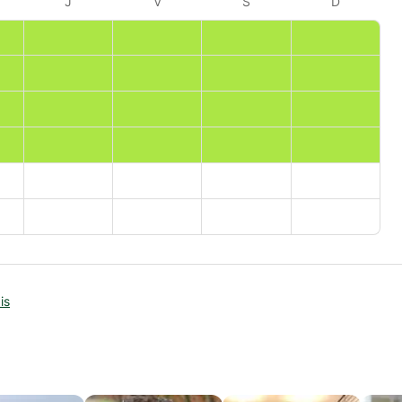
J
V
S
D
is