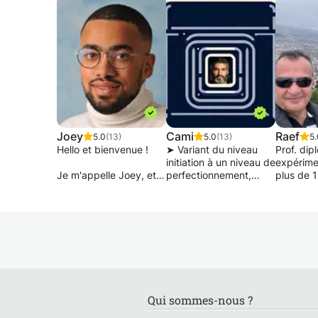
Joey
Cami
Raef
5.0
(13)
5.0
(13)
5.
Hello et bienvenue !
➤ Variant du niveau
Prof. dip
initiation à un niveau de
expérime
Je m'appelle Joey, et
perfectionnement,
plus de 1
je suis passionné par
l’objectif principal est
donne de
l'enseignement et
d’acquérir des bases
particulie
l'accompagnement des
solides en Français, à
Luxembo
élèves, qu'ils soient
l’écrit comme à l’oral
distance
petits ou grands. Mon
(prononciation,
interacti
objectif ? Vous aider
compréhension,
l'étudia
vous ou vos enfants, à
construction du
PROFES
surmonter les
langage,
TRES MO
obstacles, et à
communication, bases
fonctionn
Qui sommes-nous ?
(re)découvrir le plaisir
conversationnelles,
au link q
d'apprendre. 🚀
conjugaison,
Zoom ou 