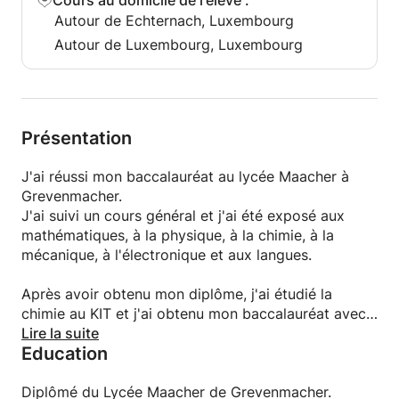
Cours au domicile de l'élève
:
Autour de Echternach, Luxembourg
Autour de Luxembourg, Luxembourg
Présentation
J'ai réussi mon baccalauréat au lycée Maacher à
Grevenmacher.
J'ai suivi un cours général et j'ai été exposé aux
mathématiques, à la physique, à la chimie, à la
mécanique, à l'électronique et aux langues.
Après avoir obtenu mon diplôme, j'ai étudié la
chimie au KIT et j'ai obtenu mon baccalauréat avec
succès.
Lire la suite
Education
Je suis une personne ouverte d'esprit, qui a
beaucoup de patience et qui essaie d'expliquer les
Diplômé du Lycée Maacher de Grevenmacher.