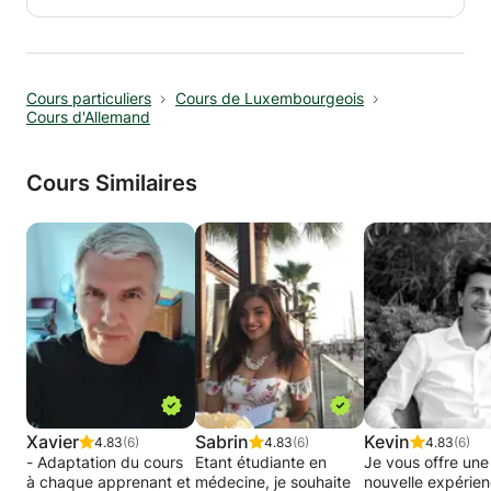
Étant diplômé d'une classe générale axée sur
ces 3 matières, je suis la bonne personne à
contacter.
Cours particuliers
Cours de Luxembourgeois
Durant mes années d'étudiant, j'ai donné des
Cours d'Allemand
cours particuliers à de nombreux étudiants, ce
qui a fait de moi une personne très ouverte
d'esprit et compréhensive.
Cours Similaires
Je peux expliquer à l'élève toutes tâches et
sujets qui n'ont pas été compris à l'école.
Xavier
Sabrin
Kevin
4.83
(6)
4.83
(6)
4.83
(6)
- Adaptation du cours
Etant étudiante en
Je vous offre une
à chaque apprenant et
médecine, je souhaite
nouvelle expérie