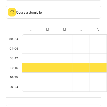
Cours à domicile
L
M
M
J
V
00-04
04-08
08-12
12-16
16-20
20-24