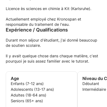
choses le plus simplement possible pour que tout le
monde comprenne.
Licence ès sciences en chimie à Kit (Karlsruhe).
Actuellement employé chez Kronospan et
responsable du traitement de l'eau.
Expérience / Qualifications
Durant mon séjour d'étudiant, j'ai donné beaucoup
de soutien scolaire.
Il y avait quelque chose dans chaque matière, c'est
pourquoi je suis assez familier avec le tutorat.
Age
Niveau du 
Enfants (7-12 ans)
Débutant
Adolescents (13-17 ans)
Intermédiaire
Adultes (18-64 ans)
Seniors (65+ ans)