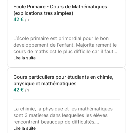
Ecole Primaire - Cours de Mathématiques
(explications tres simples)
42 €
/h
L‘école primaire est primordial pour le bon
developpement de l‘enfant. Majoritairement le
cours de maths est le plus difficile car il faut
comprendre ce que les instituteurs demandent.
Lire la suite
Comme j‘ai beaucoup d‘experience avec les
eleves de l‘ecole primaire je suis pret a investir
Cours particuliers pour étudiants en chimie,
mon temps pour expliquer le plus simple
physique et mathématiques
possible!
42 €
/h
La chimie, la physique et les mathématiques
sont 3 matières dans lesquelles les élèves
rencontrent beaucoup de difficultés.
Lire la suite