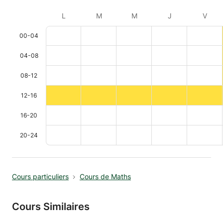
L
M
M
J
V
00-04
04-08
08-12
12-16
16-20
20-24
Cours particuliers
Cours de Maths
Cours Similaires