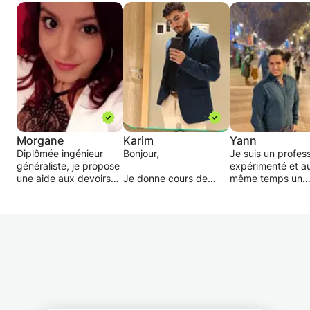
Morgane
Karim
Yann
Diplômée ingénieur
Bonjour,
Je suis un profes
généraliste, je propose
expérimenté et a
une aide aux devoirs
Je donne cours de
même temps un
ainsi qu'un soutien
Maths, de Français et
étudiant à l'univer
scolaire pour les élèves
d'anglais pour toutes
du Luxembourg
en difficulté.
les classes que ce soit
donnant des cour
On met en place
primaires ou
d'appui en
ensemble une solution
secondaires.
mathématiques
adapté aux difficultés
Je simplifie les co
de l'élève et afin de
Pour le Français, je me
et je donne des
valider les acquis de la
concentre sur la
astuces pour la
séance, un petit
grammaire, la
résolution des
exercice est donné
conjugaison, la
exercices.