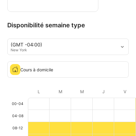
Disponibilité semaine type
(GMT -04:00)
New York
Cours à domicile
L
M
M
J
V
00-04
04-08
08-12