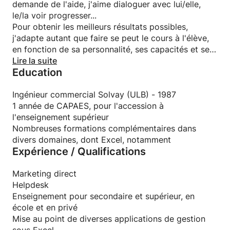
demande de l'aide, j'aime dialoguer avec lui/elle,
le/la voir progresser...
Pour obtenir les meilleurs résultats possibles,
j'adapte autant que faire se peut le cours à l'élève,
en fonction de sa personnalité, ses capacités et ses
desiderata. C'est tout un art !
Lire la suite
Education
Je veille aussi à garder un bon équilibre entre la
théorie et les exercices, notamment en les
combinant au mieux.
Ingénieur commercial Solvay (ULB) - 1987
Et, bien entendu, je fais participer l'élève un
1 année de CAPAES, pour l'accession à
maximum à la leçon, notamment en lui posant des
l'enseignement supérieur
questions (les bonnes, évidemment !) sur la matière.
Nombreuses formations complémentaires dans
Je reçois régulièrement des remerciements de mes
divers domaines, dont Excel, notamment
Expérience / Qualifications
élèves pour l'aide que j'ai pu leur apporter (ils me
recommandent souvent auprès de leurs amis,
d'ailleurs), et cela me touche toujours beaucoup,
Marketing direct
bien sûr.
Helpdesk
Enseignement pour secondaire et supérieur, en
école et en privé
Mise au point de diverses applications de gestion