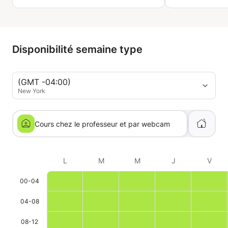
Disponibilité semaine type
(GMT -04:00)
New York
Cours chez le professeur et par webcam
L
M
M
J
V
00-04
04-08
08-12