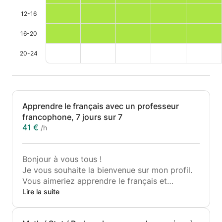
12-16
16-20
20-24
Apprendre le français avec un professeur
francophone, 7 jours sur 7
41 €
/h
Bonjour à vous tous !
Je vous souhaite la bienvenue sur mon profil.
Vous aimeriez apprendre le français et
j'aimerais aussi vous apprendre le français.
Lire la suite
Heureusement, le français est ma langue
maternelle. Je vis à Bruxelles où j'ai donné de