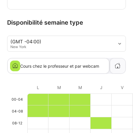
Disponibilité semaine type
(GMT -04:00)
New York
Cours chez le professeur et par webcam
L
M
M
J
V
00-04
04-08
08-12