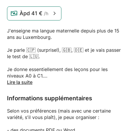
Àpd
41 €
/h
J'enseigne ma langue maternelle depuis plus de 15
ans au Luxembourg.
Je parle 🇨🇵 (surprise!), 🇬🇧, 🇩🇪 et je vais passer
le test de 🇱🇺.
Je donne essentiellement des leçons pour les
niveaux A0 à C1.
Je donne des cours d'appui/de soutien scolaire, de
Lire la suite
rafraîchissement, de renforcement, de spécialité.
Je propose des 'packs' similaires aux programmes
Informations supplémentaires
de différentes écoles de langues au Luxembourg.
Vous pouvez aussi décider de votre "menu" en
Selon vos préférences (mais avec une certaine
fonction de vos besoins.
variété, s'il vous plaît), je peux organiser :
J'adore les langues, les cultures étrangères, les
- des documents PDF ou Word,