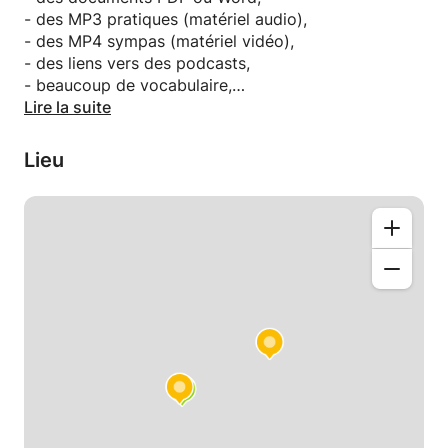
échanges, les relations sociales et ... je suis très
- des MP3 pratiques (matériel audio),
motivé de participer à vos progrès en français 🤓😇
- des MP4 sympas (matériel vidéo),
- des liens vers des podcasts,
- beaucoup de vocabulaire,
- et/ou des sorties physiques avec interactions
Lire la suite
contextuelles en français (si vous avez le courage
de parler!)
Lieu