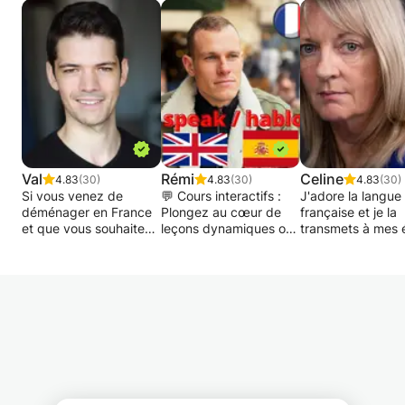
Val
Rémi
Celine
4.83
(30)
4.83
(30)
4.83
(30)
Si vous venez de
💬 Cours interactifs :
J'adore la langue
déménager en France
Plongez au cœur de
française et je la
et que vous souhaitez
leçons dynamiques où
transmets à mes 
améliorer votre
la pratique est la clé.
lorsque j'enseigne
français, je suis là pour
Vous serez surpris par
Beaucoup de paro
vous aider! Ou vous
la rapidité de vos
d'écoute de
pourriez aussi bien
progrès !
conversations
vivre ici depuis un
quotidiennes dan
certain temps et avoir
📚 Ressources
divers contextes,
toujours voulu étudier
exclusives : Tous mes
chansons françai
le français: c'est le
cours sont conçus à
de pratique de la
moment!
partir de supports
grammaire et du
Acteur formé au Cours
pédagogiques
nouveau vocabula