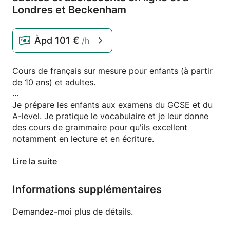
Londres et Beckenham
Àpd
101 €
/h
Cours de français sur mesure pour enfants (à partir
de 10 ans) et adultes.
Je prépare les enfants aux examens du GCSE et du
A-level. Je pratique le vocabulaire et je leur donne
des cours de grammaire pour qu'ils excellent
notamment en lecture et en écriture.
Pratique de l'écoute et de l'expression orale.
Lire la suite
Répétition pour s'assurer de la maîtrise du
vocabulaire, de la grammaire et des verbes.
Informations supplémentaires
Pratique de la conversation pour adultes et cours
Demandez-moi plus de détails.
adaptés aux besoins de mes clients. Cours de
vocabulaire et de grammaire inspirés de nos