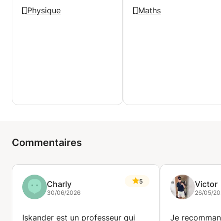
Faisant Fonction d'Interne en laboratoire biomédical
Physique
Maths
hospitalier, recherche (INSERM), industrie
pharmaceutique
Commentaires
5
Charly
Victor
30/06/2026
26/05/20
Iskander est un professeur qui
Je recomman