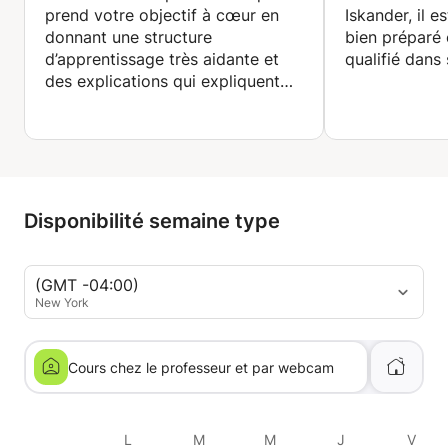
prend votre objectif à cœur en
Iskander, il e
donnant une structure
bien préparé
d’apprentissage très aidante et
qualifié dans
des explications qui expliquent
des matières d’une telle façon
qu’on oublie les bases qu’on avait.
Je vous le recommande
fortement, autant pour un
apprentissage long que court 👍
Disponibilité semaine type
(GMT -04:00)
New York
Cours chez le professeur et par webcam
L
M
M
J
V