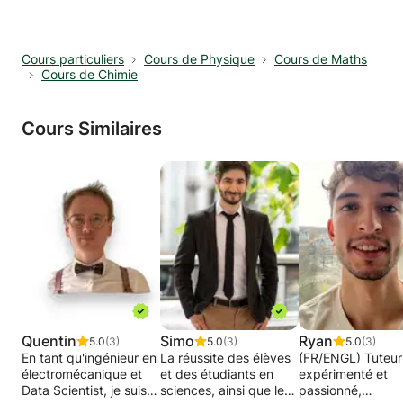
cours particuliers aux élèves et étudiants de
tous les niveaux, Primaire, Secondaire et
Supérieur, les accompagnant jusqu’à leur
Cours particuliers
Cours de Physique
Cours de Maths
réussite aux examens.
Cours de Chimie
Les disciplines principales dans lesquelles
j’accompagne les élèves sont essentiellement
scientifiques.
Cours Similaires
Les perspectives dispensées sont
transdisciplinaires.
Quentin
Simo
Ryan
5.0
(3)
5.0
(3)
5.0
(3)
En tant qu'ingénieur en
La réussite des élèves
(FR/ENGL) Tuteur
électromécanique et
et des étudiants en
expérimenté et
Data Scientist, je suis là
sciences, ainsi que le
passionné,