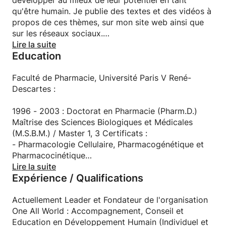
développer au mieux de leur potentiel en tant
qu'être humain. Je publie des textes et des vidéos à
propos de ces thèmes, sur mon site web ainsi que
sur les réseaux sociaux.
Lire la suite
Education
Je suis titulaire d’un Doctorat en Pharmacie et de 2
Masters obtenus à l’Université Paris V René-
Descartes. J'ai été Manager pendant 10 ans dans
Faculté de Pharmacie, Université Paris V René-
l'industrie pharmaceutique, à la suite de quoi j'ai
Descartes :
fondé mon organisation.
1996 - 2003 : Doctorat en Pharmacie (Pharm.D.)
Depuis mon enfance et tout au long de ma vie, j'ai
Maîtrise des Sciences Biologiques et Médicales
appris et je me suis développé dans les principaux
(M.S.B.M.) / Master 1, 3 Certificats :
domaines de la Connaissance : mathématiques,
- Pharmacologie Cellulaire, Pharmacogénétique et
sciences naturelles, sciences cognitives, sciences
Pharmacocinétique
humaines, Grande Histoire Globale (Big History),
- Biochimie Métabolique et Régulation Cellulaire
Lire la suite
Expérience / Qualifications
spiritualité dans sa dimension universelle, et arts
- Biologie et Pathologie Moléculaires
martiaux. Ainsi, je suis un polymathe.
Thèse d'Exercice : « Rôle des récepteurs 5-HT1A, 5-
HT1B, 5-HT2A et 5-HT3A de la sérotonine dans les
Actuellement Leader et Fondateur de l'organisation
Depuis le début de mes études supérieures, et
réactions nociceptives - Etudes chez des souris
One All World : Accompagnement, Conseil et
depuis que j'ai fondé mon organisation après 10 ans
knock-out »
Education en Développement Humain (Individuel et